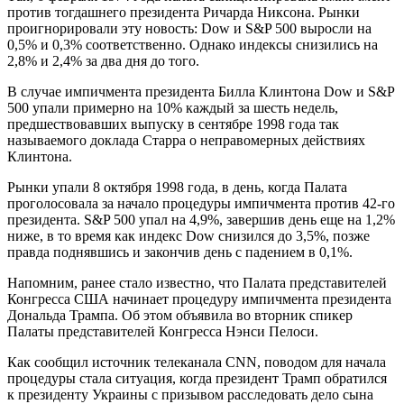
против тогдашнего президента Ричарда Никсона. Рынки
проигнорировали эту новость: Dow и S&P 500 выросли на
0,5% и 0,3% соответственно. Однако индексы снизились на
2,8% и 2,4% за два дня до того.
В случае импичмента президента Билла Клинтона Dow и S&P
500 упали примерно на 10% каждый за шесть недель,
предшествовавших выпуску в сентябре 1998 года так
называемого доклада Старра о неправомерных действиях
Клинтона.
Рынки упали 8 октября 1998 года, в день, когда Палата
проголосовала за начало процедуры импичмента против 42-го
президента. S&P 500 упал на 4,9%, завершив день еще на 1,2%
ниже, в то время как индекс Dow снизился до 3,5%, позже
правда поднявшись и закончив день с падением в 0,1%.
Напомним, ранее стало известно, что Палата представителей
Конгресса США начинает процедуру импичмента президента
Дональда Трампа. Об этом объявила во вторник спикер
Палаты представителей Конгресса Нэнси Пелоси.
Как сообщил источник телеканала CNN, поводом для начала
процедуры стала ситуация, когда президент Трамп обратился
к президенту Украины с призывом расследовать дело сына