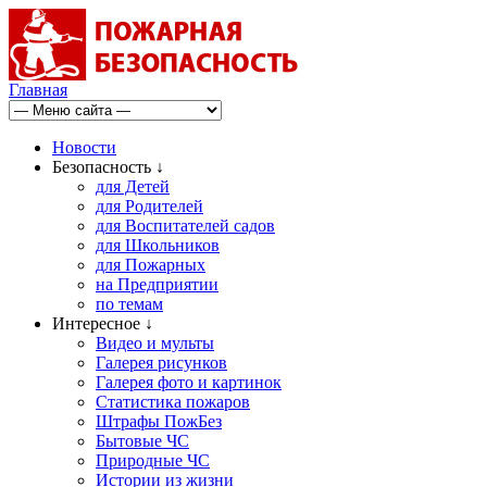
Главная
Новости
Безопасность ↓
для Детей
для Родителей
для Воспитателей садов
для Школьников
для Пожарных
на Предприятии
по темам
Интересное ↓
Видео и мульты
Галерея рисунков
Галерея фото и картинок
Статистика пожаров
Штрафы ПожБез
Бытовые ЧС
Природные ЧС
Истории из жизни