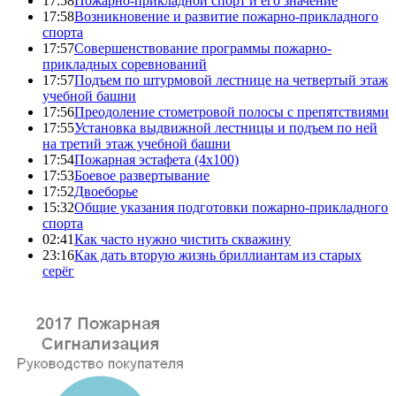
17:58
Пожарно-прикладной спорт и его значение
17:58
Возникновение и развитие пожарно-прикладного
спорта
17:57
Совершенствование программы пожарно-
прикладных соревнований
17:57
Подъем по штурмовой лестнице на четвертый этаж
учебной башни
17:56
Преодоление стометровой полосы с препятствиями
17:55
Установка выдвижной лестницы и подъем по ней
на третий этаж учебной башни
17:54
Пожарная эстафета (4x100)
17:53
Боевое развертывание
17:52
Двоеборье
15:32
Общие указания подготовки пожарно-прикладного
спорта
02:41
Как часто нужно чистить скважину
23:16
Как дать вторую жизнь бриллиантам из старых
серёг