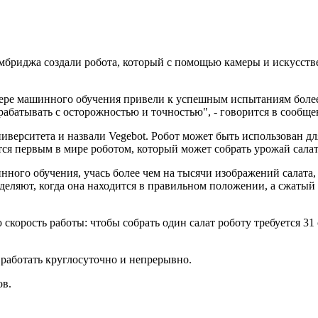
бриджа создали робота, который с помощью камеры и искусстве
сфере машинного обучения привели к успешным испытаниям более
абатывать с осторожностью и точностью", - говорится в сообще
ерситета и назвали Vegebot. Робот может быть использован для
ся первым в мире роботом, который может собрать урожай салата
ного обучения, учась более чем на тысячи изображений салата, р
ределяют, когда она находится в правильном положении, а сжаты
орость работы: чтобы собрать один салат роботу требуется 31 
 работать круглосуточно и непрерывно.
ов.