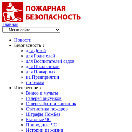
Главная
Новости
Безопасность ↓
для Детей
для Родителей
для Воспитателей садов
для Школьников
для Пожарных
на Предприятии
по темам
Интересное ↓
Видео и мульты
Галерея рисунков
Галерея фото и картинок
Статистика пожаров
Штрафы ПожБез
Бытовые ЧС
Природные ЧС
Истории из жизни