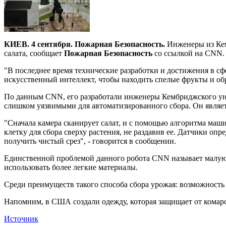
КИЕВ. 4 сентября. Пожарная Безопасность.
Инженеры из Кем
салата, сообщает
Пожарная Безопасность
со ссылкой на CNN.
"В последнее время технические разработки и достижения в 
искусственный интеллект, чтобы находить спелые фрукты и обр
По данным CNN, его разработали инженеры Кембриджского унив
слишком уязвимыми для автоматизированного сбора. Он являет
"Сначала камера сканирует салат, и с помощью алгоритма машин
клетку для сбора сверху растения, не раздавив ее. Датчики оп
получить чистый срез", - говорится в сообщении.
Единственной проблемой данного робота CNN называет малую ск
использовать более легкие материалы.
Среди преимуществ такого способа сбора урожая: возможность
Напомним, в США создали одежду, которая защищает от комар
Источник