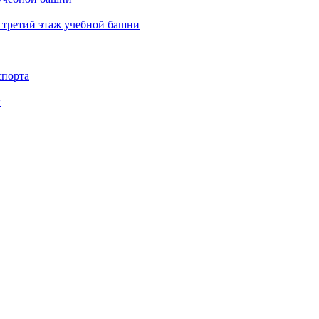
 третий этаж учебной башни
спорта
г