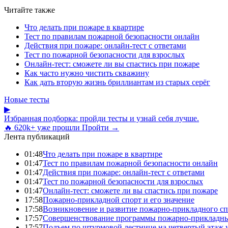
Читайте также
Что делать при пожаре в квартире
Тест по правилам пожарной безопасности онлайн
Действия при пожаре: онлайн-тест с ответами
Тест по пожарной безопасности для взрослых
Онлайн-тест: сможете ли вы спастись при пожаре
Как часто нужно чистить скважину
Как дать вторую жизнь бриллиантам из старых серёг
Новые тесты
▶
Избранная подборка: пройди тесты и узнай себя лучше.
🔥 620k+ уже прошли
Пройти →
Лента публикаций
01:48
Что делать при пожаре в квартире
01:47
Тест по правилам пожарной безопасности онлайн
01:47
Действия при пожаре: онлайн-тест с ответами
01:47
Тест по пожарной безопасности для взрослых
01:47
Онлайн-тест: сможете ли вы спастись при пожаре
17:58
Пожарно-прикладной спорт и его значение
17:58
Возникновение и развитие пожарно-прикладного сп
17:57
Совершенствование программы пожарно-прикладны
17:57
Подъем по штурмовой лестнице на четвертый этаж