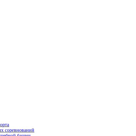
орта
х соревнований
 учебной башни