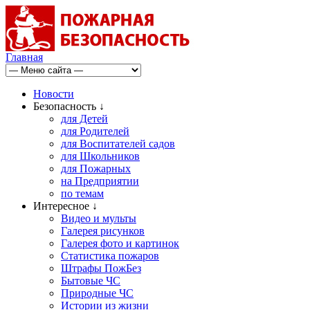
Главная
Новости
Безопасность ↓
для Детей
для Родителей
для Воспитателей садов
для Школьников
для Пожарных
на Предприятии
по темам
Интересное ↓
Видео и мульты
Галерея рисунков
Галерея фото и картинок
Статистика пожаров
Штрафы ПожБез
Бытовые ЧС
Природные ЧС
Истории из жизни