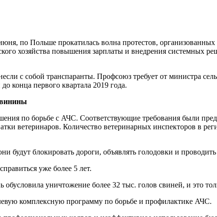
июня, по Польше прокатилась волна протестов, организованны
ского хозяйства повышения зарплаты и внедрения системных ре
если с собой транспаранты. Профсоюз требует от министра сел
до конца первого квартала 2019 года.
свинины
ения по борьбе с АЧС. Соответствующие требования были предъ
атки ветеринаров. Количество ветеринарных инспекторов в реги
 они будут блокировать дороги, объявлять голодовки и проводить
правиться уже более 5 лет.
нь обусловила уничтожение более 32 тыс. голов свиней, и это т
елевую комплексную программу по борьбе и профилактике АЧС.