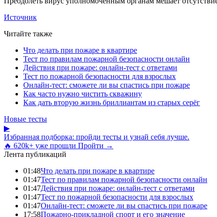
Преодолеть вирус уполномоченным органам мешает отсутствие
Источник
Читайте также
Что делать при пожаре в квартире
Тест по правилам пожарной безопасности онлайн
Действия при пожаре: онлайн-тест с ответами
Тест по пожарной безопасности для взрослых
Онлайн-тест: сможете ли вы спастись при пожаре
Как часто нужно чистить скважину
Как дать вторую жизнь бриллиантам из старых серёг
Новые тесты
▶
Избранная подборка: пройди тесты и узнай себя лучше.
🔥 620k+ уже прошли
Пройти →
Лента публикаций
01:48
Что делать при пожаре в квартире
01:47
Тест по правилам пожарной безопасности онлайн
01:47
Действия при пожаре: онлайн-тест с ответами
01:47
Тест по пожарной безопасности для взрослых
01:47
Онлайн-тест: сможете ли вы спастись при пожаре
17:58
Пожарно-прикладной спорт и его значение