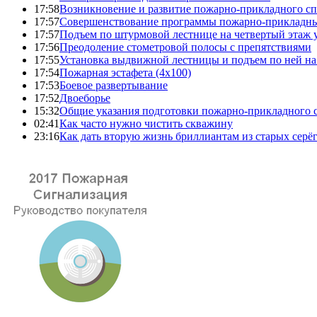
17:58
Возникновение и развитие пожарно-прикладного сп
17:57
Совершенствование программы пожарно-прикладны
17:57
Подъем по штурмовой лестнице на четвертый этаж
17:56
Преодоление стометровой полосы с препятствиями
17:55
Установка выдвижной лестницы и подъем по ней на
17:54
Пожарная эстафета (4x100)
17:53
Боевое развертывание
17:52
Двоеборье
15:32
Общие указания подготовки пожарно-прикладного 
02:41
Как часто нужно чистить скважину
23:16
Как дать вторую жизнь бриллиантам из старых серё