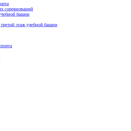
орта
х соревнований
 учебной башни
 третий этаж учебной башни
спорта
г