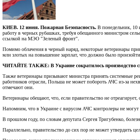
КИЕВ. 12 июня. Пожарная Безопасность.
В понедельник, 10 
работу в черных рубашках, требуя обещанного министром сель
ссылкой на МЭО "Зеленый фронт".
Помимо облачения в черный наряд, некоторые ветеринары прин
млн злотых на повышение зарплат, что должно было произойти 
ЧИТАЙТЕ ТАКЖЕ: В Украине сократилось производство 
Также ветеринары призывают министра принять системные реш
работников отрасли, Польша не может побороть АЧС из-за нехв
отмечают они.
Ветеринары обещают, что, если правительство не отреагирует,
Напомним, что в Украине с вирусом АЧС контролеры не могут с
В прошлом году, по словам депутата Сергея Тригубенко, болез
Параллельно, правительство до сих пор не может утвердить ц