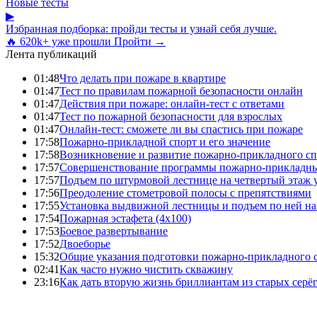
Новые тесты
▶
Избранная подборка: пройди тесты и узнай себя лучше.
🔥 620k+ уже прошли
Пройти →
Лента публикаций
01:48
Что делать при пожаре в квартире
01:47
Тест по правилам пожарной безопасности онлайн
01:47
Действия при пожаре: онлайн-тест с ответами
01:47
Тест по пожарной безопасности для взрослых
01:47
Онлайн-тест: сможете ли вы спастись при пожаре
17:58
Пожарно-прикладной спорт и его значение
17:58
Возникновение и развитие пожарно-прикладного сп
17:57
Совершенствование программы пожарно-прикладны
17:57
Подъем по штурмовой лестнице на четвертый этаж
17:56
Преодоление стометровой полосы с препятствиями
17:55
Установка выдвижной лестницы и подъем по ней на
17:54
Пожарная эстафета (4x100)
17:53
Боевое развертывание
17:52
Двоеборье
15:32
Общие указания подготовки пожарно-прикладного 
02:41
Как часто нужно чистить скважину
23:16
Как дать вторую жизнь бриллиантам из старых серё