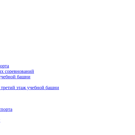
орта
х соревнований
 учебной башни
 третий этаж учебной башни
спорта
г