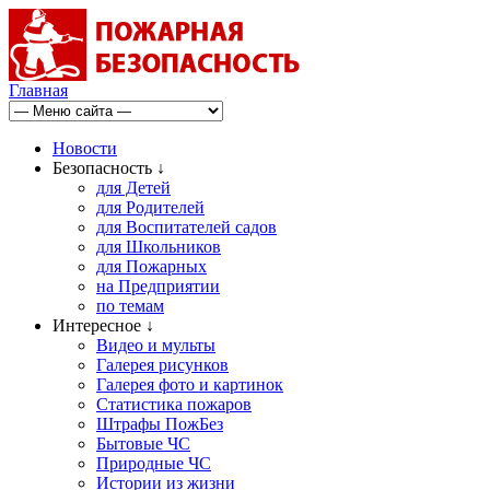
Главная
Новости
Безопасность ↓
для Детей
для Родителей
для Воспитателей садов
для Школьников
для Пожарных
на Предприятии
по темам
Интересное ↓
Видео и мульты
Галерея рисунков
Галерея фото и картинок
Статистика пожаров
Штрафы ПожБез
Бытовые ЧС
Природные ЧС
Истории из жизни