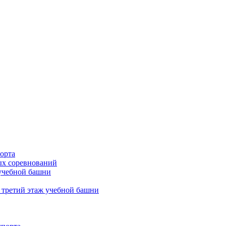
орта
х соревнований
 учебной башни
 третий этаж учебной башни