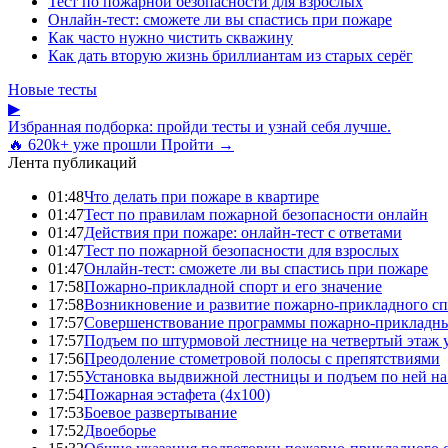
Тест по пожарной безопасности для взрослых
Онлайн-тест: сможете ли вы спастись при пожаре
Как часто нужно чистить скважину
Как дать вторую жизнь бриллиантам из старых серёг
Новые тесты
▶
Избранная подборка: пройди тесты и узнай себя лучше.
🔥 620k+ уже прошли
Пройти →
Лента публикаций
01:48
Что делать при пожаре в квартире
01:47
Тест по правилам пожарной безопасности онлайн
01:47
Действия при пожаре: онлайн-тест с ответами
01:47
Тест по пожарной безопасности для взрослых
01:47
Онлайн-тест: сможете ли вы спастись при пожаре
17:58
Пожарно-прикладной спорт и его значение
17:58
Возникновение и развитие пожарно-прикладного сп
17:57
Совершенствование программы пожарно-прикладны
17:57
Подъем по штурмовой лестнице на четвертый этаж
17:56
Преодоление стометровой полосы с препятствиями
17:55
Установка выдвижной лестницы и подъем по ней на
17:54
Пожарная эстафета (4x100)
17:53
Боевое развертывание
17:52
Двоеборье