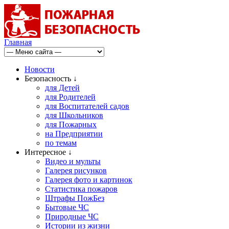
Главная
Новости
Безопасность ↓
для Детей
для Родителей
для Воспитателей садов
для Школьников
для Пожарных
на Предприятии
по темам
Интересное ↓
Видео и мульты
Галерея рисунков
Галерея фото и картинок
Статистика пожаров
Штрафы ПожБез
Бытовые ЧС
Природные ЧС
Истории из жизни