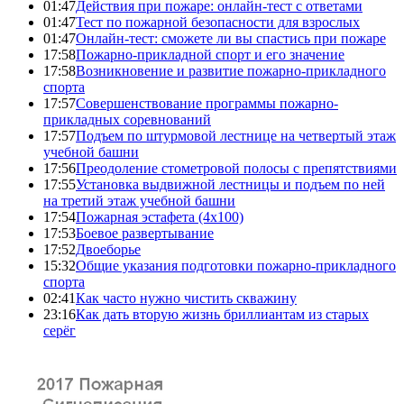
01:47
Действия при пожаре: онлайн-тест с ответами
01:47
Тест по пожарной безопасности для взрослых
01:47
Онлайн-тест: сможете ли вы спастись при пожаре
17:58
Пожарно-прикладной спорт и его значение
17:58
Возникновение и развитие пожарно-прикладного
спорта
17:57
Совершенствование программы пожарно-
прикладных соревнований
17:57
Подъем по штурмовой лестнице на четвертый этаж
учебной башни
17:56
Преодоление стометровой полосы с препятствиями
17:55
Установка выдвижной лестницы и подъем по ней
на третий этаж учебной башни
17:54
Пожарная эстафета (4x100)
17:53
Боевое развертывание
17:52
Двоеборье
15:32
Общие указания подготовки пожарно-прикладного
спорта
02:41
Как часто нужно чистить скважину
23:16
Как дать вторую жизнь бриллиантам из старых
серёг