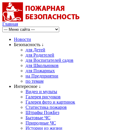
Главная
Новости
Безопасность ↓
для Детей
для Родителей
для Воспитателей садов
для Школьников
для Пожарных
на Предприятии
по темам
Интересное ↓
Видео и мульты
Галерея рисунков
Галерея фото и картинок
Статистика пожаров
Штрафы ПожБез
Бытовые ЧС
Природные ЧС
Истории из жизни