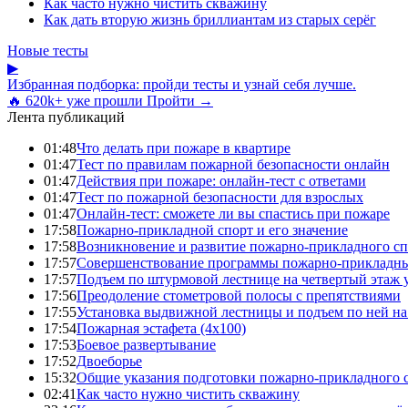
Как часто нужно чистить скважину
Как дать вторую жизнь бриллиантам из старых серёг
Новые тесты
▶
Избранная подборка: пройди тесты и узнай себя лучше.
🔥 620k+ уже прошли
Пройти →
Лента публикаций
01:48
Что делать при пожаре в квартире
01:47
Тест по правилам пожарной безопасности онлайн
01:47
Действия при пожаре: онлайн-тест с ответами
01:47
Тест по пожарной безопасности для взрослых
01:47
Онлайн-тест: сможете ли вы спастись при пожаре
17:58
Пожарно-прикладной спорт и его значение
17:58
Возникновение и развитие пожарно-прикладного сп
17:57
Совершенствование программы пожарно-прикладны
17:57
Подъем по штурмовой лестнице на четвертый этаж
17:56
Преодоление стометровой полосы с препятствиями
17:55
Установка выдвижной лестницы и подъем по ней на
17:54
Пожарная эстафета (4x100)
17:53
Боевое развертывание
17:52
Двоеборье
15:32
Общие указания подготовки пожарно-прикладного 
02:41
Как часто нужно чистить скважину