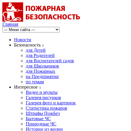
Главная
Новости
Безопасность ↓
для Детей
для Родителей
для Воспитателей садов
для Школьников
для Пожарных
на Предприятии
по темам
Интересное ↓
Видео и мульты
Галерея рисунков
Галерея фото и картинок
Статистика пожаров
Штрафы ПожБез
Бытовые ЧС
Природные ЧС
Истории из жизни