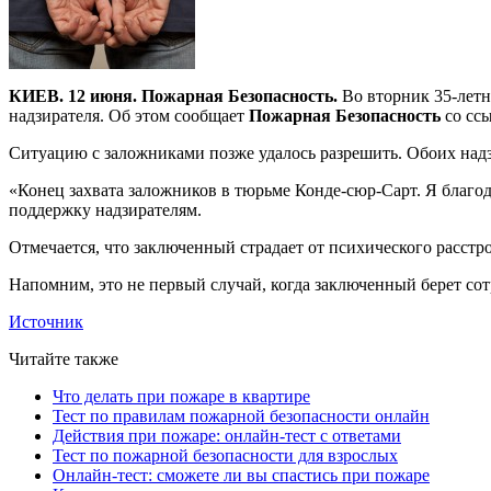
КИЕВ. 12 июня. Пожарная Безопасность.
Во вторник 35-летн
надзирателя. Об этом сообщает
Пожарная Безопасность
со ссы
Ситуацию с заложниками позже удалось разрешить. Обоих надз
«Конец захвата заложников в тюрьме Конде-сюр-Сарт. Я благо
поддержку надзирателям.
Отмечается, что заключенный страдает от психического расстро
Напомним, это не первый случай, когда заключенный берет со
Источник
Читайте также
Что делать при пожаре в квартире
Тест по правилам пожарной безопасности онлайн
Действия при пожаре: онлайн-тест с ответами
Тест по пожарной безопасности для взрослых
Онлайн-тест: сможете ли вы спастись при пожаре