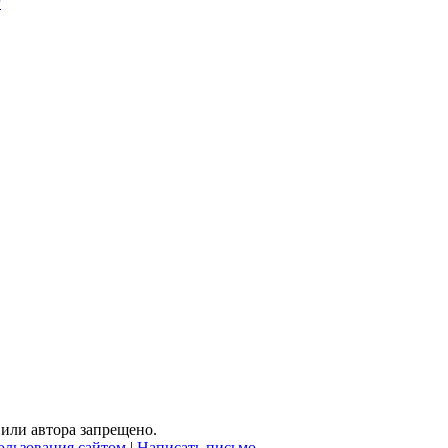
г
или автора запрещено.
ользования сайтом
|
Написать письмо