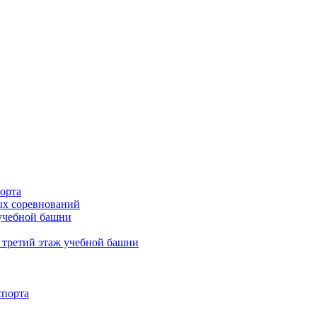
орта
х соревнований
 учебной башни
 третий этаж учебной башни
спорта