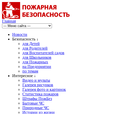
Главная
Новости
Безопасность ↓
для Детей
для Родителей
для Воспитателей садов
для Школьников
для Пожарных
на Предприятии
по темам
Интересное ↓
Видео и мульты
Галерея рисунков
Галерея фото и картинок
Статистика пожаров
Штрафы ПожБез
Бытовые ЧС
Природные ЧС
Истории из жизни