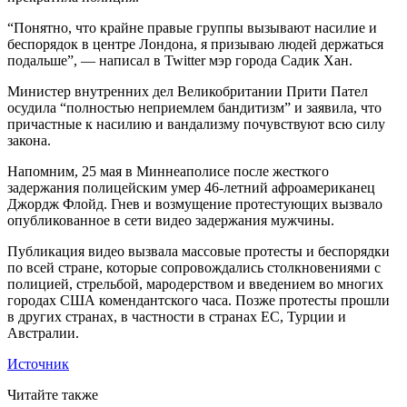
“Понятно, что крайне правые группы вызывают насилие и
беспорядок в центре Лондона, я призываю людей держаться
подальше”, — написал в Twitter мэр города Садик Хан.
Министер внутренних дел Великобритании Прити Пател
осудила “полностью неприемлем бандитизм” и заявила, что
причастные к насилию и вандализму почувствуют всю силу
закона.
Напомним, 25 мая в Миннеаполисе после жесткого
задержания полицейским умер 46-летний афроамериканец
Джордж Флойд. Гнев и возмущение протестующих вызвало
опубликованное в сети видео задержания мужчины.
Публикация видео вызвала массовые протесты и беспорядки
по всей стране, которые сопровождались столкновениями с
полицией, стрельбой, мародерством и введением во многих
городах США комендантского часа. Позже протесты прошли
в других странах, в частности в странах ЕС, Турции и
Австралии.
Источник
Читайте также