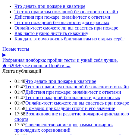
Что делать при пожаре в квартире
Тест по правилам пожарной безопасности онлайн
Действия при пожаре: онлайн-тест с ответами
Тест по пожарной безопасности для взрослых
Онлайн-тест: сможете ли вы спастись при пожаре
Как часто нужно чистить скважину
Как дать вторую жизнь бриллиантам из старых серёг
Новые тесты
▶
Избранная подборка: пройди тесты и узнай себя лучше.
🔥 620k+ уже прошли
Пройти →
Лента публикаций
01:48
Что делать при пожаре в квартире
01:47
Тест по правилам пожарной безопасности онлайн
01:47
Действия при пожаре: онлайн-тест с ответами
01:47
Тест по пожарной безопасности для взрослых
01:47
Онлайн-тест: сможете ли вы спастись при пожаре
17:58
Пожарно-прикладной спорт и его значение
17:58
Возникновение и развитие пожарно-прикладного
спорта
17:57
Совершенствование программы пожарно-
прикладных соревнований