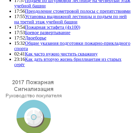
17:57
Подъем по штурмовой лестнице на четвертый этаж
учебной башни
17:56
Преодоление стометровой полосы с препятствиями
17:55
Установка выдвижной лестницы и подъем по ней
на третий этаж учебной башни
17:54
Пожарная эстафета (4x100)
17:53
Боевое развертывание
17:52
Двоеборье
15:32
Общие указания подготовки пожарно-прикладного
спорта
02:41
Как часто нужно чистить скважину
23:16
Как дать вторую жизнь бриллиантам из старых
серёг