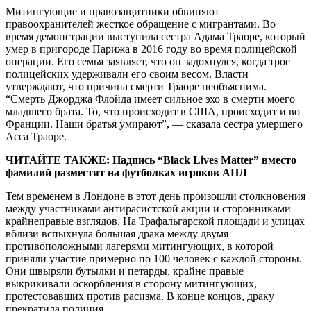
Митингующие и правозащитники обвиняют
правоохранителей жесткое обращение с мигрантами. Во
время демонстрации выступила сестра Адама Траоре, который
умер в пригороде Парижа в 2016 году во время полицейской
операции. Его семья заявляет, что он задохнулся, когда трое
полицейских удерживали его своим весом. Власти
утверждают, что причина смерти Траоре необъяснима.
“Смерть Джорджа Флойда имеет сильное эхо в смерти моего
младшего брата. То, что происходит в США, происходит и во
Франции. Наши братья умирают”, — сказала сестра умершего
Асса Траоре.
ЧИТАЙТЕ ТАКЖЕ: Надпись “Black Lives Matter” вместо
фамилий разместят на футболках игроков АПЛ
Тем временем в Лондоне в этот день произошли столкновения
между участниками антирасистской акции и сторонниками
крайнеправые взглядов. На Трафальгарской площади и улицах
вблизи вспыхнула большая драка между двумя
противоположными лагерями митингующих, в которой
приняли участие примерно по 100 человек с каждой стороны.
Они швыряли бутылки и петарды, крайне правые
выкрикивали оскорбления в сторону митингующих,
протестовавших против расизма. В конце концов, драку
прекратила полиция.