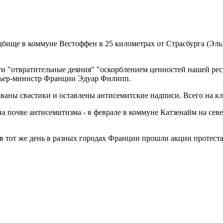
бище в коммуне Вестоффен в 25 километрах от Страсбурга (Эль
 "отвратительные деяния" "оскорблением ценностей нашей респ
мьер-министр Франции Эдуар Филипп.
ваны свастики и оставлены антисемитские надписи. Всего на кл
 на почве антисемитизма - в феврале в коммуне Катзенайм на се
 тот же день в разных городах Франции прошли акции протеста