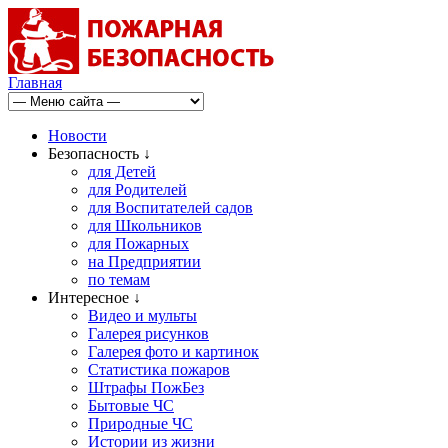
Главная
Новости
Безопасность ↓
для Детей
для Родителей
для Воспитателей садов
для Школьников
для Пожарных
на Предприятии
по темам
Интересное ↓
Видео и мульты
Галерея рисунков
Галерея фото и картинок
Статистика пожаров
Штрафы ПожБез
Бытовые ЧС
Природные ЧС
Истории из жизни