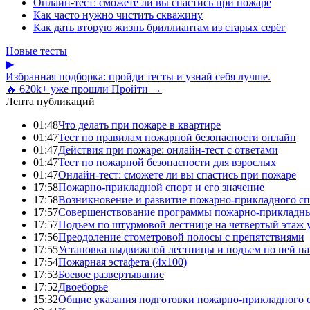
Онлайн-тест: сможете ли вы спастись при пожаре
Как часто нужно чистить скважину
Как дать вторую жизнь бриллиантам из старых серёг
Новые тесты
▶
Избранная подборка: пройди тесты и узнай себя лучше.
🔥 620k+ уже прошли
Пройти →
Лента публикаций
01:48
Что делать при пожаре в квартире
01:47
Тест по правилам пожарной безопасности онлайн
01:47
Действия при пожаре: онлайн-тест с ответами
01:47
Тест по пожарной безопасности для взрослых
01:47
Онлайн-тест: сможете ли вы спастись при пожаре
17:58
Пожарно-прикладной спорт и его значение
17:58
Возникновение и развитие пожарно-прикладного сп
17:57
Совершенствование программы пожарно-прикладны
17:57
Подъем по штурмовой лестнице на четвертый этаж
17:56
Преодоление стометровой полосы с препятствиями
17:55
Установка выдвижной лестницы и подъем по ней на
17:54
Пожарная эстафета (4x100)
17:53
Боевое развертывание
17:52
Двоеборье
15:32
Общие указания подготовки пожарно-прикладного 