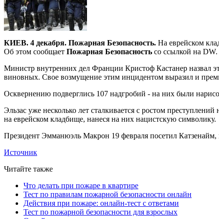
КИЕВ. 4 декабря. Пожарная Безопасность.
На еврейском клад
Об этом сообщает
Пожарная Безопасность
со ссылкой на DW.
Министр внутренних дел Франции Кристоф Кастанер назвал эти
виновных. Свое возмущение этим инцидентом выразил и пре
Осквернению подверглись 107 надгробий - на них были нарисо
Эльзас уже несколько лет сталкивается с ростом преступлений
на еврейском кладбище, нанеся на них нацистскую символику.
Президент Эмманюэль Макрон 19 февраля посетил Катзенайм, в
Источник
Читайте также
Что делать при пожаре в квартире
Тест по правилам пожарной безопасности онлайн
Действия при пожаре: онлайн-тест с ответами
Тест по пожарной безопасности для взрослых