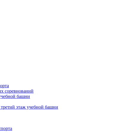
орта
х соревнований
 учебной башни
 третий этаж учебной башни
спорта