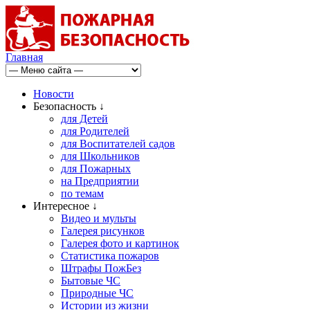
Главная
Новости
Безопасность ↓
для Детей
для Родителей
для Воспитателей садов
для Школьников
для Пожарных
на Предприятии
по темам
Интересное ↓
Видео и мульты
Галерея рисунков
Галерея фото и картинок
Статистика пожаров
Штрафы ПожБез
Бытовые ЧС
Природные ЧС
Истории из жизни