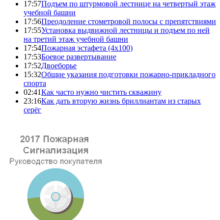
17:57
Подъем по штурмовой лестнице на четвертый этаж
учебной башни
17:56
Преодоление стометровой полосы с препятствиями
17:55
Установка выдвижной лестницы и подъем по ней
на третий этаж учебной башни
17:54
Пожарная эстафета (4x100)
17:53
Боевое развертывание
17:52
Двоеборье
15:32
Общие указания подготовки пожарно-прикладного
спорта
02:41
Как часто нужно чистить скважину
23:16
Как дать вторую жизнь бриллиантам из старых
серёг