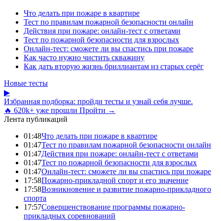
Что делать при пожаре в квартире
Тест по правилам пожарной безопасности онлайн
Действия при пожаре: онлайн-тест с ответами
Тест по пожарной безопасности для взрослых
Онлайн-тест: сможете ли вы спастись при пожаре
Как часто нужно чистить скважину
Как дать вторую жизнь бриллиантам из старых серёг
Новые тесты
▶
Избранная подборка: пройди тесты и узнай себя лучше.
🔥 620k+ уже прошли
Пройти →
Лента публикаций
01:48
Что делать при пожаре в квартире
01:47
Тест по правилам пожарной безопасности онлайн
01:47
Действия при пожаре: онлайн-тест с ответами
01:47
Тест по пожарной безопасности для взрослых
01:47
Онлайн-тест: сможете ли вы спастись при пожаре
17:58
Пожарно-прикладной спорт и его значение
17:58
Возникновение и развитие пожарно-прикладного
спорта
17:57
Совершенствование программы пожарно-
прикладных соревнований