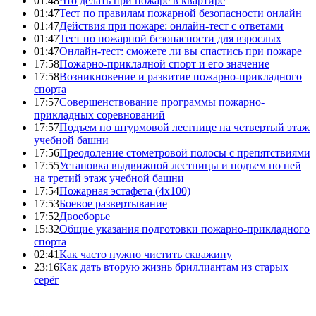
01:48
Что делать при пожаре в квартире
01:47
Тест по правилам пожарной безопасности онлайн
01:47
Действия при пожаре: онлайн-тест с ответами
01:47
Тест по пожарной безопасности для взрослых
01:47
Онлайн-тест: сможете ли вы спастись при пожаре
17:58
Пожарно-прикладной спорт и его значение
17:58
Возникновение и развитие пожарно-прикладного
спорта
17:57
Совершенствование программы пожарно-
прикладных соревнований
17:57
Подъем по штурмовой лестнице на четвертый этаж
учебной башни
17:56
Преодоление стометровой полосы с препятствиями
17:55
Установка выдвижной лестницы и подъем по ней
на третий этаж учебной башни
17:54
Пожарная эстафета (4x100)
17:53
Боевое развертывание
17:52
Двоеборье
15:32
Общие указания подготовки пожарно-прикладного
спорта
02:41
Как часто нужно чистить скважину
23:16
Как дать вторую жизнь бриллиантам из старых
серёг