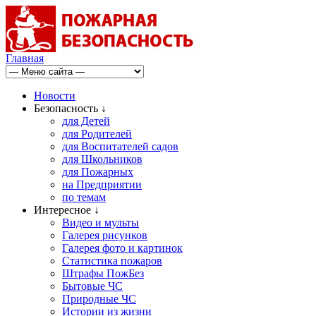
Главная
Новости
Безопасность ↓
для Детей
для Родителей
для Воспитателей садов
для Школьников
для Пожарных
на Предприятии
по темам
Интересное ↓
Видео и мульты
Галерея рисунков
Галерея фото и картинок
Статистика пожаров
Штрафы ПожБез
Бытовые ЧС
Природные ЧС
Истории из жизни