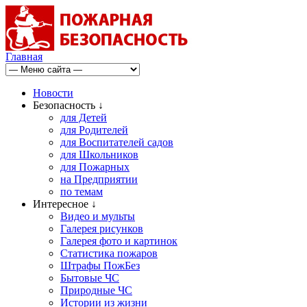
Главная
Новости
Безопасность ↓
для Детей
для Родителей
для Воспитателей садов
для Школьников
для Пожарных
на Предприятии
по темам
Интересное ↓
Видео и мульты
Галерея рисунков
Галерея фото и картинок
Статистика пожаров
Штрафы ПожБез
Бытовые ЧС
Природные ЧС
Истории из жизни