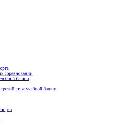
орта
х соревнований
 учебной башни
 третий этаж учебной башни
спорта
г