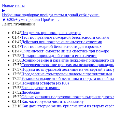
Новые тесты
▶
Избранная подборка: пройди тесты и узнай себя лучше.
🔥 620k+ уже прошли
Пройти →
Лента публикаций
01:48
Что делать при пожаре в квартире
01:47
Тест по правилам пожарной безопасности онлайн
01:47
Действия при пожаре: онлайн-тест с ответами
01:47
Тест по пожарной безопасности для взрослых
01:47
Онлайн-тест: сможете ли вы спастись при пожаре
17:58
Пожарно-прикладной спорт и его значение
17:58
Возникновение и развитие пожарно-прикладного сп
17:57
Совершенствование программы пожарно-прикладны
17:57
Подъем по штурмовой лестнице на четвертый этаж
17:56
Преодоление стометровой полосы с препятствиями
17:55
Установка выдвижной лестницы и подъем по ней на
17:54
Пожарная эстафета (4x100)
17:53
Боевое развертывание
17:52
Двоеборье
15:32
Общие указания подготовки пожарно-прикладного 
02:41
Как часто нужно чистить скважину
23:16
Как дать вторую жизнь бриллиантам из старых серё