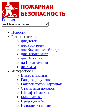
Главная
Новости
Безопасность ↓
для Детей
для Родителей
для Воспитателей садов
для Школьников
для Пожарных
на Предприятии
по темам
Интересное ↓
Видео и мульты
Галерея рисунков
Галерея фото и картинок
Статистика пожаров
Штрафы ПожБез
Бытовые ЧС
Природные ЧС
Истории из жизни