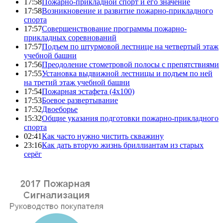
17:58
Пожарно-прикладной спорт и его значение
17:58
Возникновение и развитие пожарно-прикладного
спорта
17:57
Совершенствование программы пожарно-
прикладных соревнований
17:57
Подъем по штурмовой лестнице на четвертый этаж
учебной башни
17:56
Преодоление стометровой полосы с препятствиями
17:55
Установка выдвижной лестницы и подъем по ней
на третий этаж учебной башни
17:54
Пожарная эстафета (4x100)
17:53
Боевое развертывание
17:52
Двоеборье
15:32
Общие указания подготовки пожарно-прикладного
спорта
02:41
Как часто нужно чистить скважину
23:16
Как дать вторую жизнь бриллиантам из старых
серёг