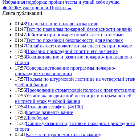
Избранная подборка: пройди тесты и узнай себя лучше.
🔥 620k+ уже прошли
Пройти →
Лента публикаций
01:48
Что делать при пожаре в квартире
01:47
Тест по правилам пожарной безопасности онлайн
01:47
Действия при пожаре: онлайн-тест с ответами
01:47
Тест по пожарной безопасности для взрослых
01:47
Онлайн-тест: сможете ли вы спастись при пожаре
17:58
Пожарно-прикладной спорт и его значение
17:58
Возникновение и развитие пожарно-прикладного
спорта
17:57
Совершенствование программы пожарно-
прикладных соревнований
17:57
Подъем по штурмовой лестнице на четвертый этаж
учебной башни
17:56
Преодоление стометровой полосы с препятствиями
17:55
Установка выдвижной лестницы и подъем по ней
на третий этаж учебной башни
17:54
Пожарная эстафета (4x100)
17:53
Боевое развертывание
17:52
Двоеборье
15:32
Общие указания подготовки пожарно-прикладного
спорта
02:41
Как часто нужно чистить скважину