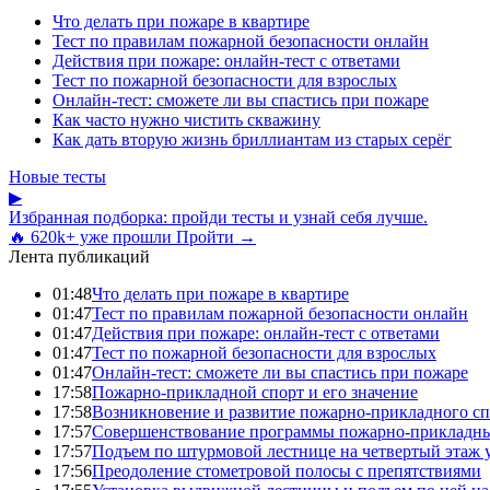
Что делать при пожаре в квартире
Тест по правилам пожарной безопасности онлайн
Действия при пожаре: онлайн-тест с ответами
Тест по пожарной безопасности для взрослых
Онлайн-тест: сможете ли вы спастись при пожаре
Как часто нужно чистить скважину
Как дать вторую жизнь бриллиантам из старых серёг
Новые тесты
▶
Избранная подборка: пройди тесты и узнай себя лучше.
🔥 620k+ уже прошли
Пройти →
Лента публикаций
01:48
Что делать при пожаре в квартире
01:47
Тест по правилам пожарной безопасности онлайн
01:47
Действия при пожаре: онлайн-тест с ответами
01:47
Тест по пожарной безопасности для взрослых
01:47
Онлайн-тест: сможете ли вы спастись при пожаре
17:58
Пожарно-прикладной спорт и его значение
17:58
Возникновение и развитие пожарно-прикладного сп
17:57
Совершенствование программы пожарно-прикладны
17:57
Подъем по штурмовой лестнице на четвертый этаж
17:56
Преодоление стометровой полосы с препятствиями