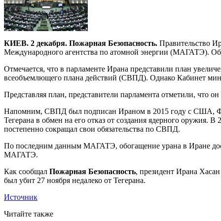
КИЕВ. 2 декабря. Пожарная Безопасность.
Правительство Ир
Международного агентства по атомной энергии (МАГАТЭ). Об 
Отмечается, что в парламенте Ирана представили план увеличе
всеобъемлющего плана действий (СВПД). Однако Кабинет мини
Представляя план, представители парламента отметили, что он
Напомним, СВПД был подписан Ираном в 2015 году с США, Ф
Тегерана в обмен на его отказ от создания ядерного оружия. 
постепенно сокращал свои обязательства по СВПД.
По последним данным МАГАТЭ, обогащение урана в Иране дос
МАГАТЭ.
Как сообщал
Пожарная Безопасность
, президент Ирана Хаса
был убит 27 ноября недалеко от Тегерана.
Источник
Читайте также