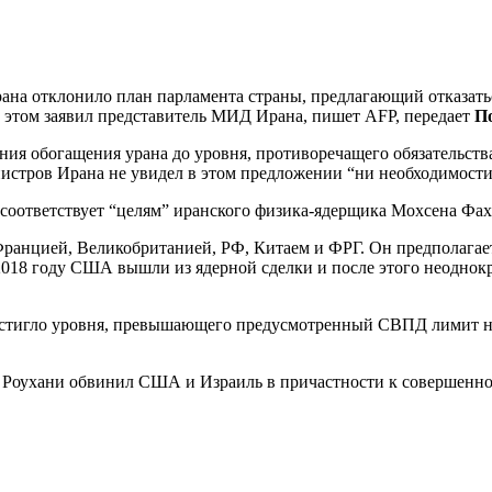
ана отклонило план парламента страны, предлагающий отказать
этом заявил представитель МИД Ирана, пишет AFP, передает
П
ния обогащения урана до уровня, противоречащего обязательства
стров Ирана не увидел в этом предложении “ни необходимости,
 соответствует “целям” иранского физика-ядерщика Мохсена Фахр
ранцией, Великобританией, РФ, Китаем и ФРГ. Он предполага
В 2018 году США вышли из ядерной сделки и после этого неоднок
тигло уровня, превышающего предусмотренный СВПД лимит на 3
н Роухани обвинил США и Израиль в причастности к совершенно