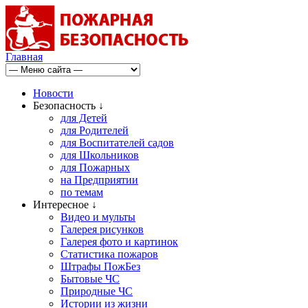
Главная
Новости
Безопасность ↓
для Детей
для Родителей
для Воспитателей садов
для Школьников
для Пожарных
на Предприятии
по темам
Интересное ↓
Видео и мульты
Галерея рисунков
Галерея фото и картинок
Статистика пожаров
Штрафы ПожБез
Бытовые ЧС
Природные ЧС
Истории из жизни