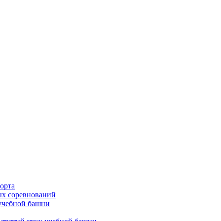
орта
х соревнований
 учебной башни