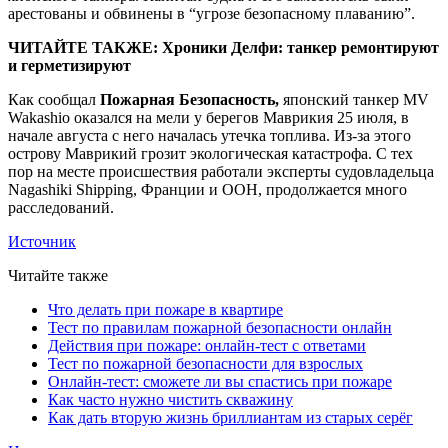
арестованы и обвинены в “угрозе безопасному плаванию”.
ЧИТАЙТЕ ТАКЖЕ: Хроники Делфи: танкер ремонтируют
и герметизируют
Как сообщал
Пожарная Безопасность,
японский танкер MV
Wakashio оказался на мели у берегов Маврикия 25 июля, в
начале августа с него началась утечка топлива. Из-за этого
острову Маврикий грозит экологическая катастрофа. С тех
пор на месте происшествия работали эксперты судовладельца
Nagashiki Shipping, Франции и ООН, продолжается много
расследований.
Источник
Читайте также
Что делать при пожаре в квартире
Тест по правилам пожарной безопасности онлайн
Действия при пожаре: онлайн-тест с ответами
Тест по пожарной безопасности для взрослых
Онлайн-тест: сможете ли вы спастись при пожаре
Как часто нужно чистить скважину
Как дать вторую жизнь бриллиантам из старых серёг