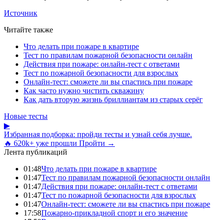
Источник
Читайте также
Что делать при пожаре в квартире
Тест по правилам пожарной безопасности онлайн
Действия при пожаре: онлайн-тест с ответами
Тест по пожарной безопасности для взрослых
Онлайн-тест: сможете ли вы спастись при пожаре
Как часто нужно чистить скважину
Как дать вторую жизнь бриллиантам из старых серёг
Новые тесты
▶
Избранная подборка: пройди тесты и узнай себя лучше.
🔥 620k+ уже прошли
Пройти →
Лента публикаций
01:48
Что делать при пожаре в квартире
01:47
Тест по правилам пожарной безопасности онлайн
01:47
Действия при пожаре: онлайн-тест с ответами
01:47
Тест по пожарной безопасности для взрослых
01:47
Онлайн-тест: сможете ли вы спастись при пожаре
17:58
Пожарно-прикладной спорт и его значение