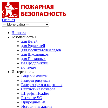
Главная
Новости
Безопасность ↓
для Детей
для Родителей
для Воспитателей садов
для Школьников
для Пожарных
на Предприятии
по темам
Интересное ↓
Видео и мульты
Галерея рисунков
Галерея фото и картинок
Статистика пожаров
Штрафы ПожБез
Бытовые ЧС
Природные ЧС
Истории из жизни