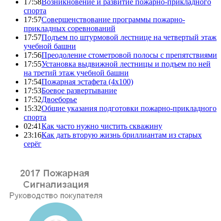
17:58
Возникновение и развитие пожарно-прикладного
спорта
17:57
Совершенствование программы пожарно-
прикладных соревнований
17:57
Подъем по штурмовой лестнице на четвертый этаж
учебной башни
17:56
Преодоление стометровой полосы с препятствиями
17:55
Установка выдвижной лестницы и подъем по ней
на третий этаж учебной башни
17:54
Пожарная эстафета (4x100)
17:53
Боевое развертывание
17:52
Двоеборье
15:32
Общие указания подготовки пожарно-прикладного
спорта
02:41
Как часто нужно чистить скважину
23:16
Как дать вторую жизнь бриллиантам из старых
серёг