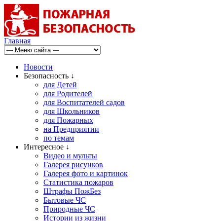
Главная
Новости
Безопасность ↓
для Детей
для Родителей
для Воспитателей садов
для Школьников
для Пожарных
на Предприятии
по темам
Интересное ↓
Видео и мульты
Галерея рисунков
Галерея фото и картинок
Статистика пожаров
Штрафы ПожБез
Бытовые ЧС
Природные ЧС
Истории из жизни