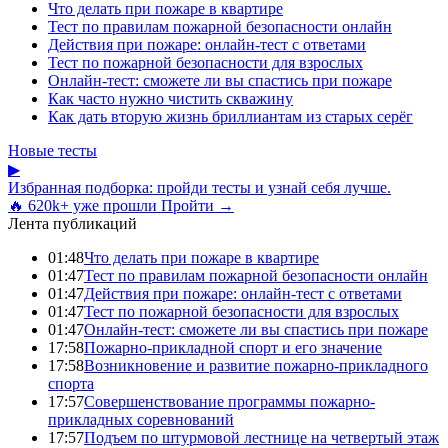
Что делать при пожаре в квартире
Тест по правилам пожарной безопасности онлайн
Действия при пожаре: онлайн-тест с ответами
Тест по пожарной безопасности для взрослых
Онлайн-тест: сможете ли вы спастись при пожаре
Как часто нужно чистить скважину
Как дать вторую жизнь бриллиантам из старых серёг
Новые тесты
▶
Избранная подборка: пройди тесты и узнай себя лучше.
🔥 620k+ уже прошли
Пройти →
Лента публикаций
01:48
Что делать при пожаре в квартире
01:47
Тест по правилам пожарной безопасности онлайн
01:47
Действия при пожаре: онлайн-тест с ответами
01:47
Тест по пожарной безопасности для взрослых
01:47
Онлайн-тест: сможете ли вы спастись при пожаре
17:58
Пожарно-прикладной спорт и его значение
17:58
Возникновение и развитие пожарно-прикладного
спорта
17:57
Совершенствование программы пожарно-
прикладных соревнований
17:57
Подъем по штурмовой лестнице на четвертый этаж