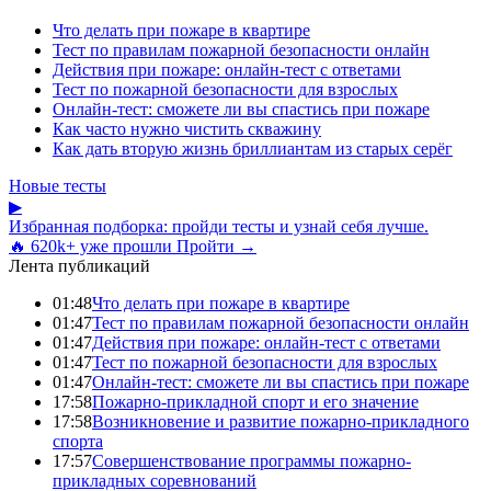
Что делать при пожаре в квартире
Тест по правилам пожарной безопасности онлайн
Действия при пожаре: онлайн-тест с ответами
Тест по пожарной безопасности для взрослых
Онлайн-тест: сможете ли вы спастись при пожаре
Как часто нужно чистить скважину
Как дать вторую жизнь бриллиантам из старых серёг
Новые тесты
▶
Избранная подборка: пройди тесты и узнай себя лучше.
🔥 620k+ уже прошли
Пройти →
Лента публикаций
01:48
Что делать при пожаре в квартире
01:47
Тест по правилам пожарной безопасности онлайн
01:47
Действия при пожаре: онлайн-тест с ответами
01:47
Тест по пожарной безопасности для взрослых
01:47
Онлайн-тест: сможете ли вы спастись при пожаре
17:58
Пожарно-прикладной спорт и его значение
17:58
Возникновение и развитие пожарно-прикладного
спорта
17:57
Совершенствование программы пожарно-
прикладных соревнований