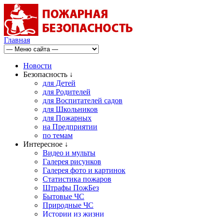
Главная
Новости
Безопасность ↓
для Детей
для Родителей
для Воспитателей садов
для Школьников
для Пожарных
на Предприятии
по темам
Интересное ↓
Видео и мульты
Галерея рисунков
Галерея фото и картинок
Статистика пожаров
Штрафы ПожБез
Бытовые ЧС
Природные ЧС
Истории из жизни