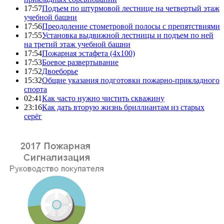
17:57
Подъем по штурмовой лестнице на четвертый этаж
учебной башни
17:56
Преодоление стометровой полосы с препятствиями
17:55
Установка выдвижной лестницы и подъем по ней
на третий этаж учебной башни
17:54
Пожарная эстафета (4x100)
17:53
Боевое развертывание
17:52
Двоеборье
15:32
Общие указания подготовки пожарно-прикладного
спорта
02:41
Как часто нужно чистить скважину
23:16
Как дать вторую жизнь бриллиантам из старых
серёг