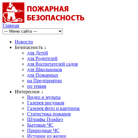
Главная
Новости
Безопасность ↓
для Детей
для Родителей
для Воспитателей садов
для Школьников
для Пожарных
на Предприятии
по темам
Интересное ↓
Видео и мульты
Галерея рисунков
Галерея фото и картинок
Статистика пожаров
Штрафы ПожБез
Бытовые ЧС
Природные ЧС
Истории из жизни