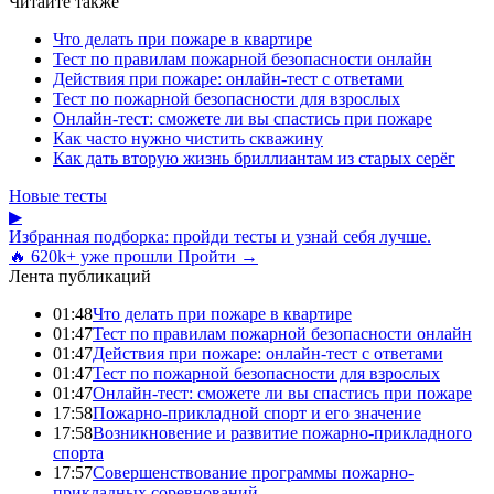
Читайте также
Что делать при пожаре в квартире
Тест по правилам пожарной безопасности онлайн
Действия при пожаре: онлайн-тест с ответами
Тест по пожарной безопасности для взрослых
Онлайн-тест: сможете ли вы спастись при пожаре
Как часто нужно чистить скважину
Как дать вторую жизнь бриллиантам из старых серёг
Новые тесты
▶
Избранная подборка: пройди тесты и узнай себя лучше.
🔥 620k+ уже прошли
Пройти →
Лента публикаций
01:48
Что делать при пожаре в квартире
01:47
Тест по правилам пожарной безопасности онлайн
01:47
Действия при пожаре: онлайн-тест с ответами
01:47
Тест по пожарной безопасности для взрослых
01:47
Онлайн-тест: сможете ли вы спастись при пожаре
17:58
Пожарно-прикладной спорт и его значение
17:58
Возникновение и развитие пожарно-прикладного
спорта
17:57
Совершенствование программы пожарно-
прикладных соревнований