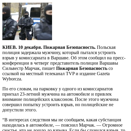
КИЕВ. 10 декабря. Пожарная Безопасность.
Польская
полиция задержала мужчину, который пытался устроить
взрыв у комиссариата в Варшаве. Об этом сообщил на пресс-
конференции в четверг представитель полиции Варшавы
Сильвестр Марчак, пишет
Пожарная Безопасность
со
ссылкой на местный телеканал TVP и издание Gazeta
Wyborcza.
По его словам, на парковку у одного из комиссариатов
приехал 23-летний мужчина на автомобиле и привлек
внимание полицейских клаксоном. После этого мужчина
совершил попытку устроить взрыв, но полицейские не
допустили этого.
“В интересах следствия мы не сообщаем, какая субстанция
находилась в автомобиле, — пояснил Марчак. — Огромное
счастье, что не дошло до взрыва. Если бы случился взрыв, то