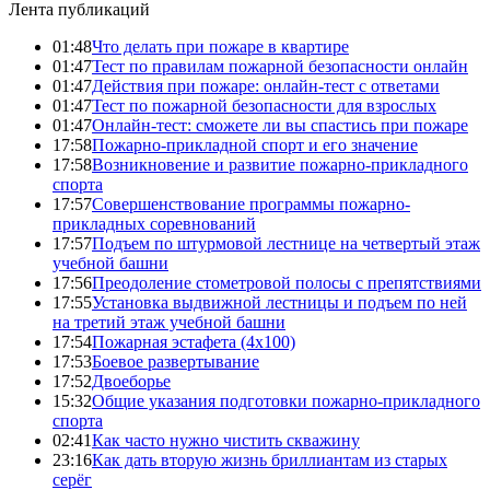
Лента публикаций
01:48
Что делать при пожаре в квартире
01:47
Тест по правилам пожарной безопасности онлайн
01:47
Действия при пожаре: онлайн-тест с ответами
01:47
Тест по пожарной безопасности для взрослых
01:47
Онлайн-тест: сможете ли вы спастись при пожаре
17:58
Пожарно-прикладной спорт и его значение
17:58
Возникновение и развитие пожарно-прикладного
спорта
17:57
Совершенствование программы пожарно-
прикладных соревнований
17:57
Подъем по штурмовой лестнице на четвертый этаж
учебной башни
17:56
Преодоление стометровой полосы с препятствиями
17:55
Установка выдвижной лестницы и подъем по ней
на третий этаж учебной башни
17:54
Пожарная эстафета (4x100)
17:53
Боевое развертывание
17:52
Двоеборье
15:32
Общие указания подготовки пожарно-прикладного
спорта
02:41
Как часто нужно чистить скважину
23:16
Как дать вторую жизнь бриллиантам из старых
серёг