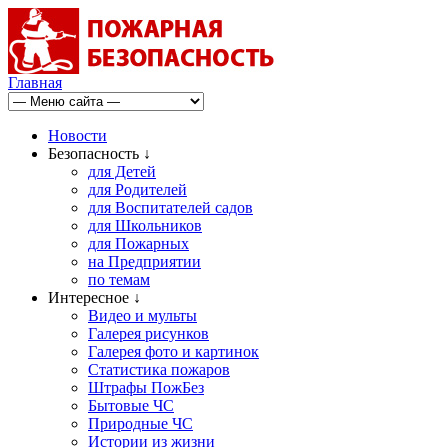
Главная
Новости
Безопасность ↓
для Детей
для Родителей
для Воспитателей садов
для Школьников
для Пожарных
на Предприятии
по темам
Интересное ↓
Видео и мульты
Галерея рисунков
Галерея фото и картинок
Статистика пожаров
Штрафы ПожБез
Бытовые ЧС
Природные ЧС
Истории из жизни