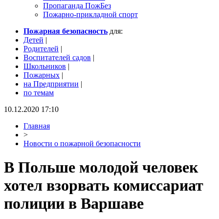
Пропаганда ПожБез
Пожарно-прикладной спорт
Пожарная безопасность
для:
Детей
|
Родителей
|
Воспитателей садов
|
Школьников
|
Пожарных
|
на Предприятии
|
по темам
10.12.2020 17:10
Главная
>
Новости о пожарной безопасности
В Польше молодой человек
хотел взорвать комиссариат
полиции в Варшаве