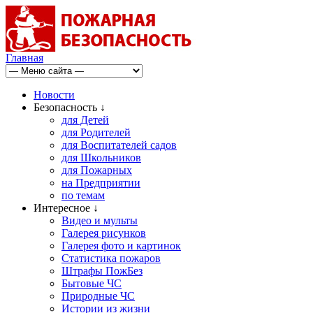
Главная
Новости
Безопасность ↓
для Детей
для Родителей
для Воспитателей садов
для Школьников
для Пожарных
на Предприятии
по темам
Интересное ↓
Видео и мульты
Галерея рисунков
Галерея фото и картинок
Статистика пожаров
Штрафы ПожБез
Бытовые ЧС
Природные ЧС
Истории из жизни