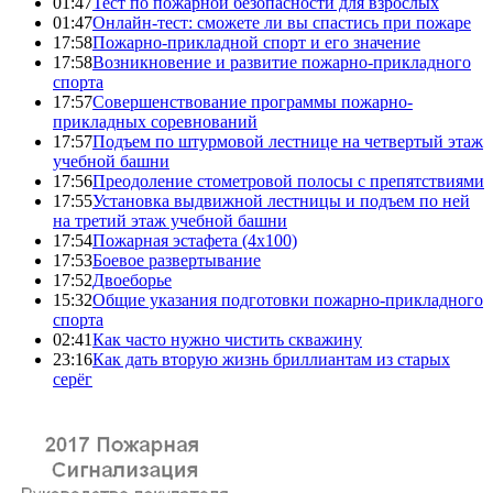
01:47
Тест по пожарной безопасности для взрослых
01:47
Онлайн-тест: сможете ли вы спастись при пожаре
17:58
Пожарно-прикладной спорт и его значение
17:58
Возникновение и развитие пожарно-прикладного
спорта
17:57
Совершенствование программы пожарно-
прикладных соревнований
17:57
Подъем по штурмовой лестнице на четвертый этаж
учебной башни
17:56
Преодоление стометровой полосы с препятствиями
17:55
Установка выдвижной лестницы и подъем по ней
на третий этаж учебной башни
17:54
Пожарная эстафета (4x100)
17:53
Боевое развертывание
17:52
Двоеборье
15:32
Общие указания подготовки пожарно-прикладного
спорта
02:41
Как часто нужно чистить скважину
23:16
Как дать вторую жизнь бриллиантам из старых
серёг