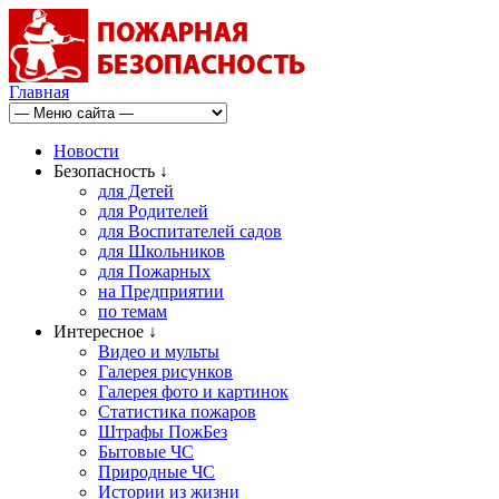
Главная
Новости
Безопасность ↓
для Детей
для Родителей
для Воспитателей садов
для Школьников
для Пожарных
на Предприятии
по темам
Интересное ↓
Видео и мульты
Галерея рисунков
Галерея фото и картинок
Статистика пожаров
Штрафы ПожБез
Бытовые ЧС
Природные ЧС
Истории из жизни