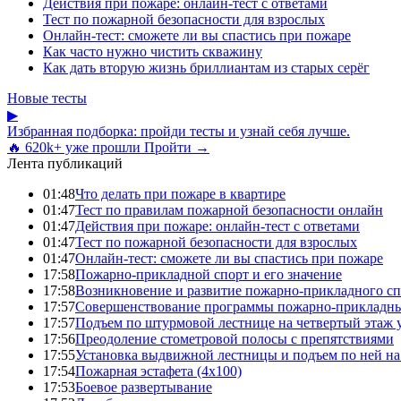
Действия при пожаре: онлайн-тест с ответами
Тест по пожарной безопасности для взрослых
Онлайн-тест: сможете ли вы спастись при пожаре
Как часто нужно чистить скважину
Как дать вторую жизнь бриллиантам из старых серёг
Новые тесты
▶
Избранная подборка: пройди тесты и узнай себя лучше.
🔥 620k+ уже прошли
Пройти →
Лента публикаций
01:48
Что делать при пожаре в квартире
01:47
Тест по правилам пожарной безопасности онлайн
01:47
Действия при пожаре: онлайн-тест с ответами
01:47
Тест по пожарной безопасности для взрослых
01:47
Онлайн-тест: сможете ли вы спастись при пожаре
17:58
Пожарно-прикладной спорт и его значение
17:58
Возникновение и развитие пожарно-прикладного сп
17:57
Совершенствование программы пожарно-прикладны
17:57
Подъем по штурмовой лестнице на четвертый этаж
17:56
Преодоление стометровой полосы с препятствиями
17:55
Установка выдвижной лестницы и подъем по ней на
17:54
Пожарная эстафета (4x100)
17:53
Боевое развертывание