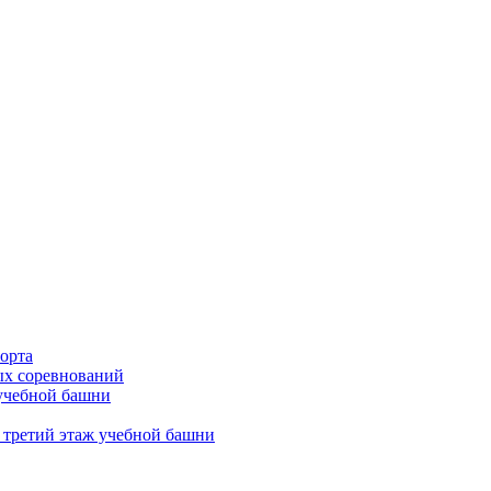
орта
х соревнований
 учебной башни
 третий этаж учебной башни