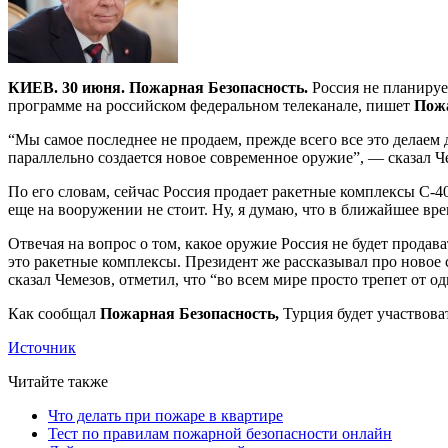
КИЕВ. 30 июня. Пожарная Безопасность.
Россия не планируе
программе на российском федеральном телеканале, пишет
Пожа
“Мы самое последнее не продаем, прежде всего все это делаем 
параллельно создается новое современное оружие”, — сказал Ч
По его словам, сейчас Россия продает ракетные комплексы С-4
еще на вооружении не стоит. Ну, я думаю, что в ближайшее вре
Отвечая на вопрос о том, какое оружие Россия не будет продав
это ракетные комплексы. Президент же рассказывал про новое 
сказал Чемезов, отметил, что “во всем мире просто трепет от о
Как сообщал
Пожарная Безопасность,
Турция будет участвоват
Источник
Читайте также
Что делать при пожаре в квартире
Тест по правилам пожарной безопасности онлайн