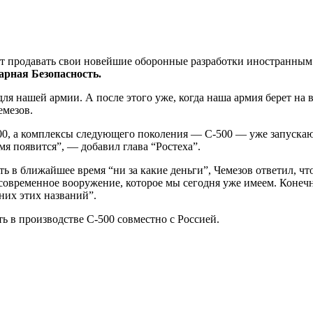
т продавать свои новейшие оборонные разработки иностранным г
рная Безопасность.
для нашей армии. А после этого уже, когда наша армия берет на
емезов.
00, а комплексы следующего поколения — С-500 — уже запускают 
мя появится”, — добавил глава “Ростеха”.
ать в ближайшее время “ни за какие деньги”, Чемезов ответил, ч
современное вооружение, которое мы сегодня уже имеем. Конечн
дних этих названий”.
ь в производстве С-500 совместно с Россией.