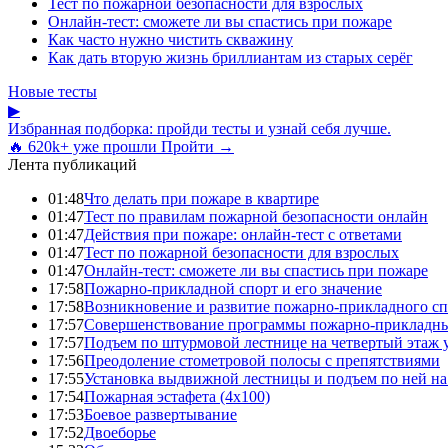
Тест по пожарной безопасности для взрослых
Онлайн-тест: сможете ли вы спастись при пожаре
Как часто нужно чистить скважину
Как дать вторую жизнь бриллиантам из старых серёг
Новые тесты
▶
Избранная подборка: пройди тесты и узнай себя лучше.
🔥 620k+ уже прошли
Пройти →
Лента публикаций
01:48
Что делать при пожаре в квартире
01:47
Тест по правилам пожарной безопасности онлайн
01:47
Действия при пожаре: онлайн-тест с ответами
01:47
Тест по пожарной безопасности для взрослых
01:47
Онлайн-тест: сможете ли вы спастись при пожаре
17:58
Пожарно-прикладной спорт и его значение
17:58
Возникновение и развитие пожарно-прикладного сп
17:57
Совершенствование программы пожарно-прикладны
17:57
Подъем по штурмовой лестнице на четвертый этаж
17:56
Преодоление стометровой полосы с препятствиями
17:55
Установка выдвижной лестницы и подъем по ней на
17:54
Пожарная эстафета (4x100)
17:53
Боевое развертывание
17:52
Двоеборье