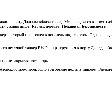
вии в порту Джидды вблизи города Мекка лодка со взрывчаткой
сти страны пишет Reuters, передает
Пожарная Безопасность.
нкера, который произошел в понедельник, терактом. Однако пре
а его нефтяной танкер BW Рейн разгружался в порту Джидды. Эки
 после закрытия после взрыва.
Азовского моря произошло возгорание нефти в танкере “Генерал 