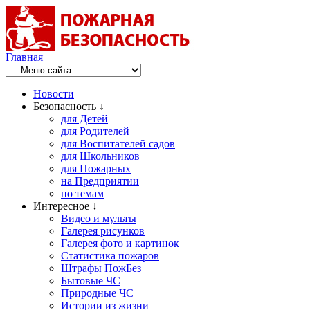
Главная
Новости
Безопасность ↓
для Детей
для Родителей
для Воспитателей садов
для Школьников
для Пожарных
на Предприятии
по темам
Интересное ↓
Видео и мульты
Галерея рисунков
Галерея фото и картинок
Статистика пожаров
Штрафы ПожБез
Бытовые ЧС
Природные ЧС
Истории из жизни