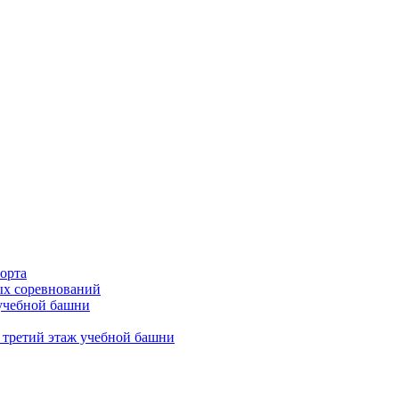
орта
х соревнований
 учебной башни
 третий этаж учебной башни