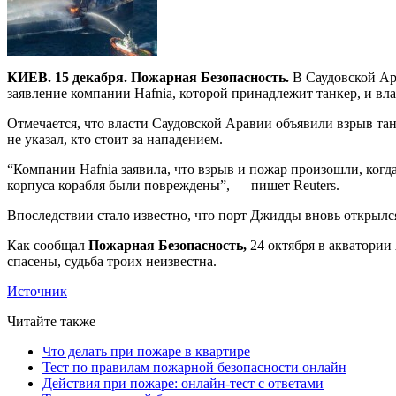
КИЕВ. 15 декабря. Пожарная Безопасность.
В Саудовской Ара
заявление компании Hafnia, которой принадлежит танкер, и вла
Отмечается, что власти Саудовской Аравии объявили взрыв та
не указал, кто стоит за нападением.
“Компании Hafnia заявила, что взрыв и пожар произошли, когд
корпуса корабля были повреждены”, — пишет Reuters.
Впоследствии стало известно, что порт Джидды вновь открылся
Как сообщал
Пожарная Безопасность,
24 октября в акватории 
спасены, судьба троих неизвестна.
Источник
Читайте также
Что делать при пожаре в квартире
Тест по правилам пожарной безопасности онлайн
Действия при пожаре: онлайн-тест с ответами