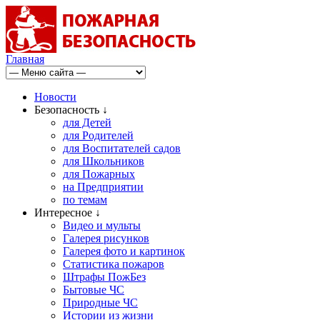
Главная
Новости
Безопасность ↓
для Детей
для Родителей
для Воспитателей садов
для Школьников
для Пожарных
на Предприятии
по темам
Интересное ↓
Видео и мульты
Галерея рисунков
Галерея фото и картинок
Статистика пожаров
Штрафы ПожБез
Бытовые ЧС
Природные ЧС
Истории из жизни