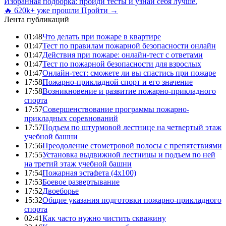
Избранная подборка: пройди тесты и узнай себя лучше.
🔥 620k+ уже прошли
Пройти →
Лента публикаций
01:48
Что делать при пожаре в квартире
01:47
Тест по правилам пожарной безопасности онлайн
01:47
Действия при пожаре: онлайн-тест с ответами
01:47
Тест по пожарной безопасности для взрослых
01:47
Онлайн-тест: сможете ли вы спастись при пожаре
17:58
Пожарно-прикладной спорт и его значение
17:58
Возникновение и развитие пожарно-прикладного
спорта
17:57
Совершенствование программы пожарно-
прикладных соревнований
17:57
Подъем по штурмовой лестнице на четвертый этаж
учебной башни
17:56
Преодоление стометровой полосы с препятствиями
17:55
Установка выдвижной лестницы и подъем по ней
на третий этаж учебной башни
17:54
Пожарная эстафета (4x100)
17:53
Боевое развертывание
17:52
Двоеборье
15:32
Общие указания подготовки пожарно-прикладного
спорта
02:41
Как часто нужно чистить скважину