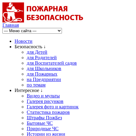
Главная
Новости
Безопасность ↓
для Детей
для Родителей
для Воспитателей садов
для Школьников
для Пожарных
на Предприятии
по темам
Интересное ↓
Видео и мульты
Галерея рисунков
Галерея фото и картинок
Статистика пожаров
Штрафы ПожБез
Бытовые ЧС
Природные ЧС
Истории из жизни