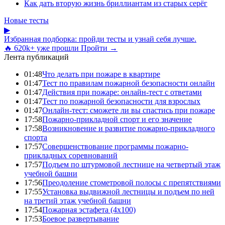
Как дать вторую жизнь бриллиантам из старых серёг
Новые тесты
▶
Избранная подборка: пройди тесты и узнай себя лучше.
🔥 620k+ уже прошли
Пройти →
Лента публикаций
01:48
Что делать при пожаре в квартире
01:47
Тест по правилам пожарной безопасности онлайн
01:47
Действия при пожаре: онлайн-тест с ответами
01:47
Тест по пожарной безопасности для взрослых
01:47
Онлайн-тест: сможете ли вы спастись при пожаре
17:58
Пожарно-прикладной спорт и его значение
17:58
Возникновение и развитие пожарно-прикладного
спорта
17:57
Совершенствование программы пожарно-
прикладных соревнований
17:57
Подъем по штурмовой лестнице на четвертый этаж
учебной башни
17:56
Преодоление стометровой полосы с препятствиями
17:55
Установка выдвижной лестницы и подъем по ней
на третий этаж учебной башни
17:54
Пожарная эстафета (4x100)
17:53
Боевое развертывание