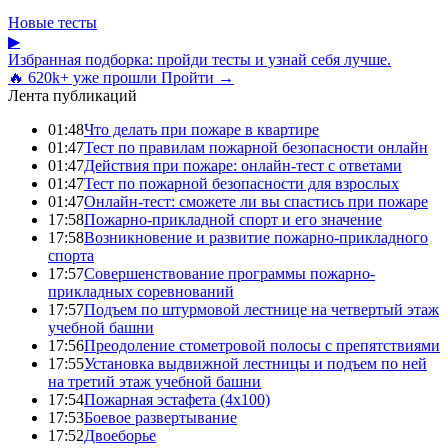
Новые тесты
▶
Избранная подборка: пройди тесты и узнай себя лучше.
🔥 620k+ уже прошли
Пройти →
Лента публикаций
01:48
Что делать при пожаре в квартире
01:47
Тест по правилам пожарной безопасности онлайн
01:47
Действия при пожаре: онлайн-тест с ответами
01:47
Тест по пожарной безопасности для взрослых
01:47
Онлайн-тест: сможете ли вы спастись при пожаре
17:58
Пожарно-прикладной спорт и его значение
17:58
Возникновение и развитие пожарно-прикладного
спорта
17:57
Совершенствование программы пожарно-
прикладных соревнований
17:57
Подъем по штурмовой лестнице на четвертый этаж
учебной башни
17:56
Преодоление стометровой полосы с препятствиями
17:55
Установка выдвижной лестницы и подъем по ней
на третий этаж учебной башни
17:54
Пожарная эстафета (4x100)
17:53
Боевое развертывание
17:52
Двоеборье