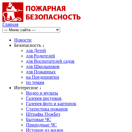
Главная
Новости
Безопасность ↓
для Детей
для Родителей
для Воспитателей садов
для Школьников
для Пожарных
на Предприятии
по темам
Интересное ↓
Видео и мульты
Галерея рисунков
Галерея фото и картинок
Статистика пожаров
Штрафы ПожБез
Бытовые ЧС
Природные ЧС
Истории из жизни