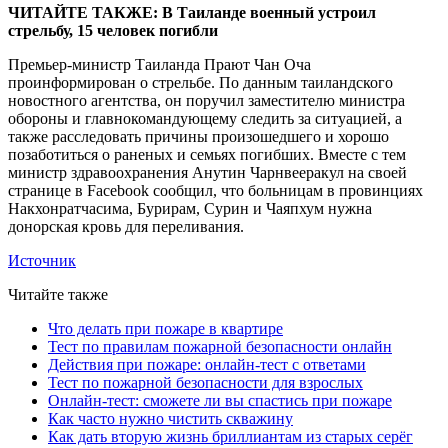
ЧИТАЙТЕ ТАКЖЕ: В Таиланде военный устроил
стрельбу, 15 человек погибли
Премьер-министр Таиланда Прают Чан Оча
проинформирован о стрельбе. По данным таиландского
новостного агентства, он поручил заместителю министра
обороны и главнокомандующему следить за ситуацией, а
также расследовать причины произошедшего и хорошо
позаботиться о раненых и семьях погибших. Вместе с тем
министр здравоохранения Анутин Чарнвееракул на своей
странице в Facebook сообщил, что больницам в провинциях
Накхонратчасима, Бурирам, Сурин и Чаяпхум нужна
донорская кровь для переливания.
Источник
Читайте также
Что делать при пожаре в квартире
Тест по правилам пожарной безопасности онлайн
Действия при пожаре: онлайн-тест с ответами
Тест по пожарной безопасности для взрослых
Онлайн-тест: сможете ли вы спастись при пожаре
Как часто нужно чистить скважину
Как дать вторую жизнь бриллиантам из старых серёг