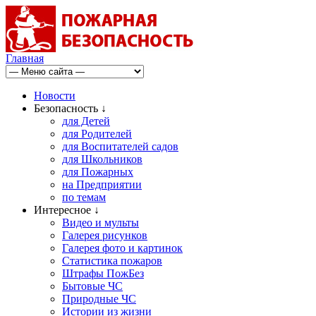
Главная
Новости
Безопасность ↓
для Детей
для Родителей
для Воспитателей садов
для Школьников
для Пожарных
на Предприятии
по темам
Интересное ↓
Видео и мульты
Галерея рисунков
Галерея фото и картинок
Статистика пожаров
Штрафы ПожБез
Бытовые ЧС
Природные ЧС
Истории из жизни