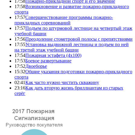
17:58
Пожарно-прикладной спорт и его значение
17:58
Возникновение и развитие пожарно-прикладного
спорта
17:57
Совершенствование программы пожарно-
прикладных соревнований
17:57
Подъем по штурмовой лестнице на четвертый этаж
учебной башни
17:56
Преодоление стометровой полосы с препятствиями
17:55
Установка выдвижной лестницы и подъем по ней
на третий этаж учебной башни
17:54
Пожарная эстафета (4x100)
17:53
Боевое развертывание
17:52
Двоеборье
15:32
Общие указания подготовки пожарно-прикладного
спорта
02:41
Как часто нужно чистить скважину
23:16
Как дать вторую жизнь бриллиантам из старых
серёг