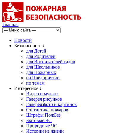
Главная
Новости
Безопасность ↓
для Детей
для Родителей
для Воспитателей садов
для Школьников
для Пожарных
на Предприятии
по темам
Интересное ↓
Видео и мульты
Галерея рисунков
Галерея фото и картинок
Статистика пожаров
Штрафы ПожБез
Бытовые ЧС
Природные ЧС
Истории из жизни