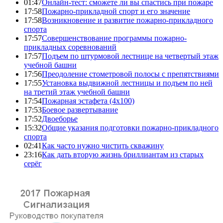
01:47
Онлайн-тест: сможете ли вы спастись при пожаре
17:58
Пожарно-прикладной спорт и его значение
17:58
Возникновение и развитие пожарно-прикладного
спорта
17:57
Совершенствование программы пожарно-
прикладных соревнований
17:57
Подъем по штурмовой лестнице на четвертый этаж
учебной башни
17:56
Преодоление стометровой полосы с препятствиями
17:55
Установка выдвижной лестницы и подъем по ней
на третий этаж учебной башни
17:54
Пожарная эстафета (4x100)
17:53
Боевое развертывание
17:52
Двоеборье
15:32
Общие указания подготовки пожарно-прикладного
спорта
02:41
Как часто нужно чистить скважину
23:16
Как дать вторую жизнь бриллиантам из старых
серёг