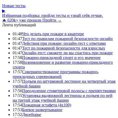
Новые тесты
▶
Избранная подборка: пройди тесты и узнай себя лучше.
🔥 620k+ уже прошли
Пройти →
Лента публикаций
01:48
Что делать при пожаре в квартире
01:47
Тест по правилам пожарной безопасности онлайн
01:47
Действия при пожаре: онлайн-тест с ответами
01:47
Тест по пожарной безопасности для взрослых
01:47
Онлайн-тест: сможете ли вы спастись при пожаре
17:58
Пожарно-прикладной спорт и его значение
17:58
Возникновение и развитие пожарно-прикладного
спорта
17:57
Совершенствование программы пожарно-
прикладных соревнований
17:57
Подъем по штурмовой лестнице на четвертый этаж
учебной башни
17:56
Преодоление стометровой полосы с препятствиями
17:55
Установка выдвижной лестницы и подъем по ней
на третий этаж учебной башни
17:54
Пожарная эстафета (4x100)
17:53
Боевое развертывание
17:52
Двоеборье