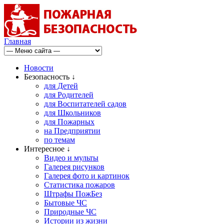
Главная
Новости
Безопасность ↓
для Детей
для Родителей
для Воспитателей садов
для Школьников
для Пожарных
на Предприятии
по темам
Интересное ↓
Видео и мульты
Галерея рисунков
Галерея фото и картинок
Статистика пожаров
Штрафы ПожБез
Бытовые ЧС
Природные ЧС
Истории из жизни