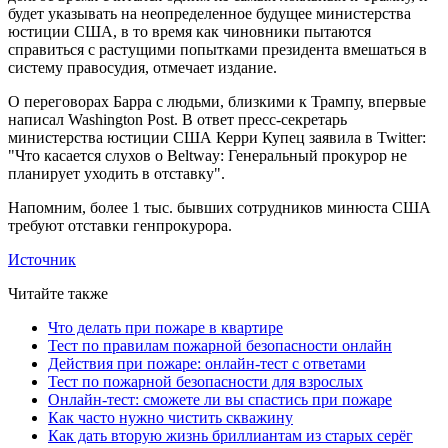
будет указывать на неопределенное будущее министерства
юстиции США, в то время как чиновники пытаются
справиться с растущими попытками президента вмешаться в
систему правосудия, отмечает издание.
О переговорах Барра с людьми, близкими к Трампу, впервые
написал Washington Post. В ответ пресс-секретарь
министерства юстиции США Керри Купец заявила в Twitter:
"Что касается слухов о Beltway: Генеральный прокурор не
планирует уходить в отставку".
Напомним, более 1 тыс. бывших сотрудников минюста США
требуют отставки генпрокурора.
Источник
Читайте также
Что делать при пожаре в квартире
Тест по правилам пожарной безопасности онлайн
Действия при пожаре: онлайн-тест с ответами
Тест по пожарной безопасности для взрослых
Онлайн-тест: сможете ли вы спастись при пожаре
Как часто нужно чистить скважину
Как дать вторую жизнь бриллиантам из старых серёг