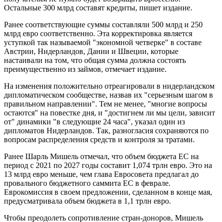
Остальные 300 млрд составят кредиты, пишет издание.
Ранее соответствующие суммы составляли 500 млрд и 250
млрд евро соответственно. Эта корректировка является
уступкой так называемой "экономной четверке" в составе
Австрии, Нидерландов, Дании и Швеции, которые
настаивали на том, что общая сумма должна состоять
преимущественно из займов, отмечает издание.
На изменения положительно отреагировали в нидерландском
дипломатическом сообществе, назвав их "серьезным шагом в
правильном направлении". Тем не менее, "многие вопросы
остаются" на повестке дня, и "достигнем ли мы цели, зависит
от" динамики "в следующие 24 часа", указал один из
дипломатов Нидерландов. Так, разногласия сохраняются по
вопросам распределения средств и контроля за тратами.
Ранее Шарль Мишель отмечал, что объем бюджета ЕС на
период с 2021 по 2027 годы составит 1,074 трлн евро. Это на
13 млрд евро меньше, чем глава Евросовета предлагал до
провального бюджетного саммита ЕС в феврале.
Еврокомиссия в своем предложении, сделанном в конце мая,
предусматривала объем бюджета в 1,1 трлн евро.
Чтобы преодолеть сопротивление стран-доноров, Мишель