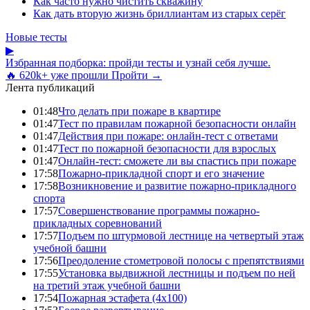
Как часто нужно чистить скважину
Как дать вторую жизнь бриллиантам из старых серёг
Новые тесты
▶
Избранная подборка: пройди тесты и узнай себя лучше.
🔥 620k+ уже прошли
Пройти →
Лента публикаций
01:48
Что делать при пожаре в квартире
01:47
Тест по правилам пожарной безопасности онлайн
01:47
Действия при пожаре: онлайн-тест с ответами
01:47
Тест по пожарной безопасности для взрослых
01:47
Онлайн-тест: сможете ли вы спастись при пожаре
17:58
Пожарно-прикладной спорт и его значение
17:58
Возникновение и развитие пожарно-прикладного
спорта
17:57
Совершенствование программы пожарно-
прикладных соревнований
17:57
Подъем по штурмовой лестнице на четвертый этаж
учебной башни
17:56
Преодоление стометровой полосы с препятствиями
17:55
Установка выдвижной лестницы и подъем по ней
на третий этаж учебной башни
17:54
Пожарная эстафета (4x100)