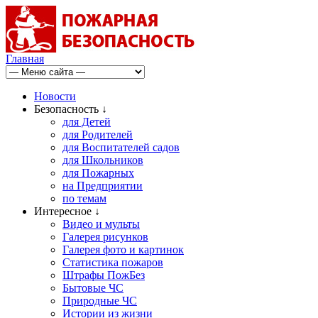
Главная
Новости
Безопасность ↓
для Детей
для Родителей
для Воспитателей садов
для Школьников
для Пожарных
на Предприятии
по темам
Интересное ↓
Видео и мульты
Галерея рисунков
Галерея фото и картинок
Статистика пожаров
Штрафы ПожБез
Бытовые ЧС
Природные ЧС
Истории из жизни