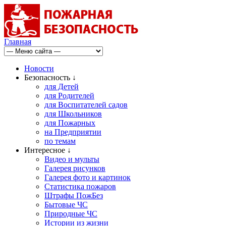
Главная
Новости
Безопасность ↓
для Детей
для Родителей
для Воспитателей садов
для Школьников
для Пожарных
на Предприятии
по темам
Интересное ↓
Видео и мульты
Галерея рисунков
Галерея фото и картинок
Статистика пожаров
Штрафы ПожБез
Бытовые ЧС
Природные ЧС
Истории из жизни