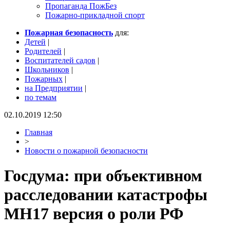
Пропаганда ПожБез
Пожарно-прикладной спорт
Пожарная безопасность
для:
Детей
|
Родителей
|
Воспитателей садов
|
Школьников
|
Пожарных
|
на Предприятии
|
по темам
02.10.2019 12:50
Главная
>
Новости о пожарной безопасности
Госдума: при объективном
расследовании катастрофы
MH17 версия о роли РФ