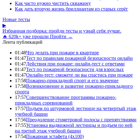
Как часто нужно чистить скважину
Как дать вторую жизнь бриллиантам из старых серёг
Новые тесты
▶
Избранная подборка: пройди тесты и узнай себя лучше.
🔥 620k+ уже прошли
Пройти →
Лента публикаций
01:48
Что делать при пожаре в квартире
01:47
Тест по правилам пожарной безопасности онлайн
01:47
Действия при пожаре: онлайн-тест с ответами
01:47
Тест по пожарной безопасности для взрослых
01:47
Онлайн-тест: сможете ли вы спастись при пожаре
17:58
Пожарно-прикладной спорт и его значение
17:58
Возникновение и развитие пожарно-прикладного
спорта
17:57
Совершенствование программы пожарно-
прикладных соревнований
17:57
Подъем по штурмовой лестнице на четвертый этаж
учебной башни
17:56
Преодоление стометровой полосы с препятствиями
17:55
Установка выдвижной лестницы и подъем по ней
на третий этаж учебной башни
17:54
Пожарная эстафета (4x100)