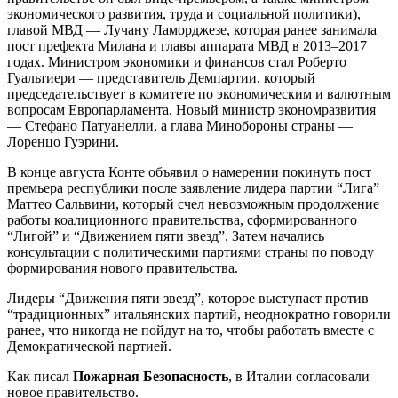
экономического развития, труда и социальной политики),
главой МВД — Лучану Ламорджезе, которая ранее занимала
пост префекта Милана и главы аппарата МВД в 2013–2017
годах. Министром экономики и финансов стал Роберто
Гуальтиери — представитель Демпартии, который
председательствует в комитете по экономическим и валютным
вопросам Европарламента. Новый министр экономразвития
— Стефано Патуанелли, а глава Минобороны страны —
Лоренцо Гуэрини.
В конце августа Конте объявил о намерении покинуть пост
премьера республики после заявление лидера партии “Лига”
Маттео Сальвини, который счел невозможным продолжение
работы коалиционного правительства, сформированного
“Лигой” и “Движением пяти звезд”. Затем начались
консультации с политическими партиями страны по поводу
формирования нового правительства.
Лидеры “Движения пяти звезд”, которое выступает против
“традиционных” итальянских партий, неоднократно говорили
ранее, что никогда не пойдут на то, чтобы работать вместе с
Демократической партией.
Как писал
Пожарная Безопасность
, в Италии согласовали
новое правительство.