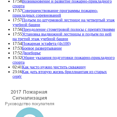
17:58
Возникновение и развитие пожарно-прикладного
спорта
17:57
Совершенствование программы пожарно-
прикладных соревнований
17:57
Подъем по штурмовой лестнице на четвертый этаж
учебной башни
17:56
Преодоление стометровой полосы с препятствиями
17:55
Установка выдвижной лестницы и подъем по ней
на третий этаж учебной башни
17:54
Пожарная эстафета (4x100)
17:53
Боевое развертывание
17:52
Двоеборье
15:32
Общие указания подготовки пожарно-прикладного
спорта
02:41
Как часто нужно чистить скважину
23:16
Как дать вторую жизнь бриллиантам из старых
серёг