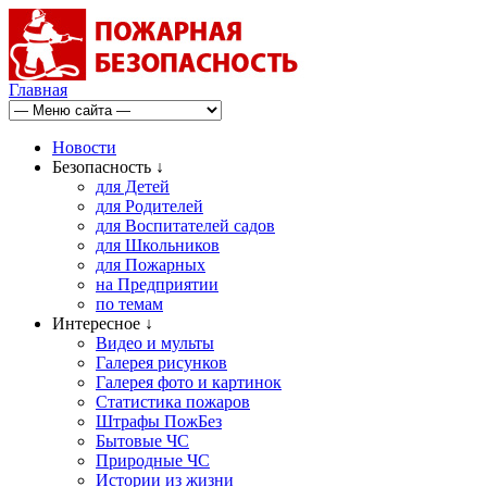
Главная
Новости
Безопасность ↓
для Детей
для Родителей
для Воспитателей садов
для Школьников
для Пожарных
на Предприятии
по темам
Интересное ↓
Видео и мульты
Галерея рисунков
Галерея фото и картинок
Статистика пожаров
Штрафы ПожБез
Бытовые ЧС
Природные ЧС
Истории из жизни