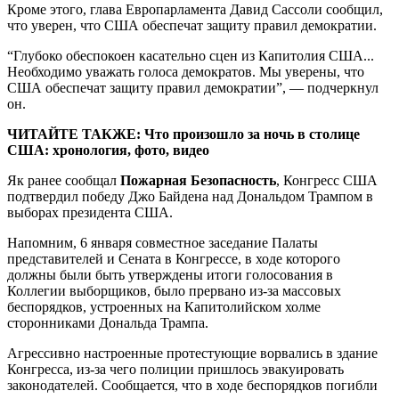
Кроме этого, глава Европарламента Давид Сассоли сообщил,
что уверен, что США обеспечат защиту правил демократии.
“Глубоко обеспокоен касательно сцен из Капитолия США...
Необходимо уважать голоса демократов. Мы уверены, что
США обеспечат защиту правил демократии”, — подчеркнул
он.
ЧИТАЙТЕ ТАКЖЕ: Что произошло за ночь в столице
США: хронология, фото, видео
Як ранее сообщал
Пожарная Безопасность
, Конгресс США
подтвердил победу Джо Байдена над Дональдом Трампом в
выборах президента США.
Напомним, 6 января совместное заседание Палаты
представителей и Сената в Конгрессе, в ходе которого
должны были быть утверждены итоги голосования в
Коллегии выборщиков, было прервано из-за массовых
беспорядков, устроенных на Капитолийском холме
сторонниками Дональда Трампа.
Агрессивно настроенные протестующие ворвались в здание
Конгресса, из-за чего полиции пришлось эвакуировать
законодателей. Сообщается, что в ходе беспорядков погибли