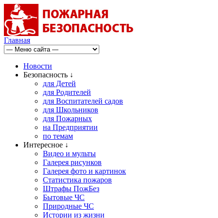
Главная
Новости
Безопасность ↓
для Детей
для Родителей
для Воспитателей садов
для Школьников
для Пожарных
на Предприятии
по темам
Интересное ↓
Видео и мульты
Галерея рисунков
Галерея фото и картинок
Статистика пожаров
Штрафы ПожБез
Бытовые ЧС
Природные ЧС
Истории из жизни