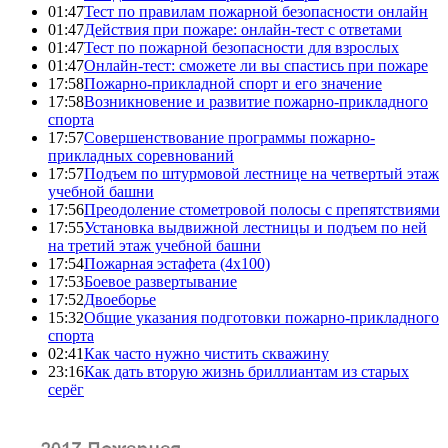
01:47
Тест по правилам пожарной безопасности онлайн
01:47
Действия при пожаре: онлайн-тест с ответами
01:47
Тест по пожарной безопасности для взрослых
01:47
Онлайн-тест: сможете ли вы спастись при пожаре
17:58
Пожарно-прикладной спорт и его значение
17:58
Возникновение и развитие пожарно-прикладного
спорта
17:57
Совершенствование программы пожарно-
прикладных соревнований
17:57
Подъем по штурмовой лестнице на четвертый этаж
учебной башни
17:56
Преодоление стометровой полосы с препятствиями
17:55
Установка выдвижной лестницы и подъем по ней
на третий этаж учебной башни
17:54
Пожарная эстафета (4x100)
17:53
Боевое развертывание
17:52
Двоеборье
15:32
Общие указания подготовки пожарно-прикладного
спорта
02:41
Как часто нужно чистить скважину
23:16
Как дать вторую жизнь бриллиантам из старых
серёг