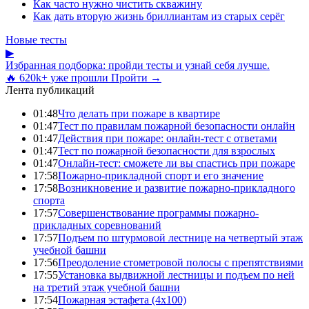
Как часто нужно чистить скважину
Как дать вторую жизнь бриллиантам из старых серёг
Новые тесты
▶
Избранная подборка: пройди тесты и узнай себя лучше.
🔥 620k+ уже прошли
Пройти →
Лента публикаций
01:48
Что делать при пожаре в квартире
01:47
Тест по правилам пожарной безопасности онлайн
01:47
Действия при пожаре: онлайн-тест с ответами
01:47
Тест по пожарной безопасности для взрослых
01:47
Онлайн-тест: сможете ли вы спастись при пожаре
17:58
Пожарно-прикладной спорт и его значение
17:58
Возникновение и развитие пожарно-прикладного
спорта
17:57
Совершенствование программы пожарно-
прикладных соревнований
17:57
Подъем по штурмовой лестнице на четвертый этаж
учебной башни
17:56
Преодоление стометровой полосы с препятствиями
17:55
Установка выдвижной лестницы и подъем по ней
на третий этаж учебной башни
17:54
Пожарная эстафета (4x100)