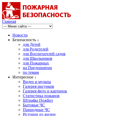
Главная
Новости
Безопасность ↓
для Детей
для Родителей
для Воспитателей садов
для Школьников
для Пожарных
на Предприятии
по темам
Интересное ↓
Видео и мульты
Галерея рисунков
Галерея фото и картинок
Статистика пожаров
Штрафы ПожБез
Бытовые ЧС
Природные ЧС
Истории из жизни