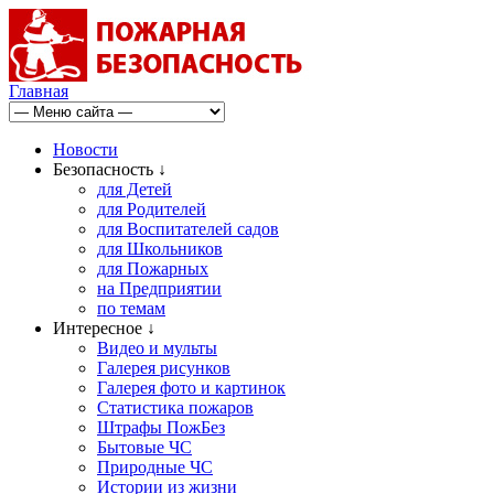
Главная
Новости
Безопасность ↓
для Детей
для Родителей
для Воспитателей садов
для Школьников
для Пожарных
на Предприятии
по темам
Интересное ↓
Видео и мульты
Галерея рисунков
Галерея фото и картинок
Статистика пожаров
Штрафы ПожБез
Бытовые ЧС
Природные ЧС
Истории из жизни