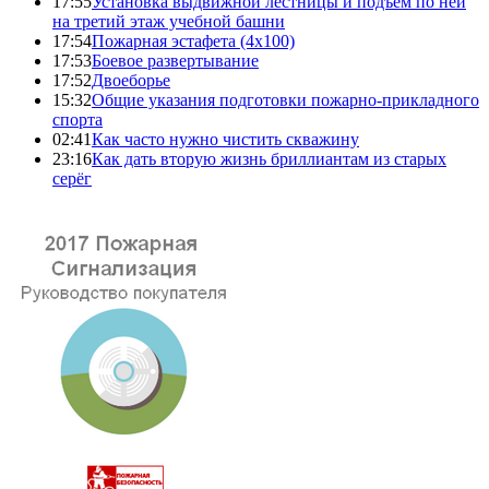
17:55
Установка выдвижной лестницы и подъем по ней
на третий этаж учебной башни
17:54
Пожарная эстафета (4x100)
17:53
Боевое развертывание
17:52
Двоеборье
15:32
Общие указания подготовки пожарно-прикладного
спорта
02:41
Как часто нужно чистить скважину
23:16
Как дать вторую жизнь бриллиантам из старых
серёг