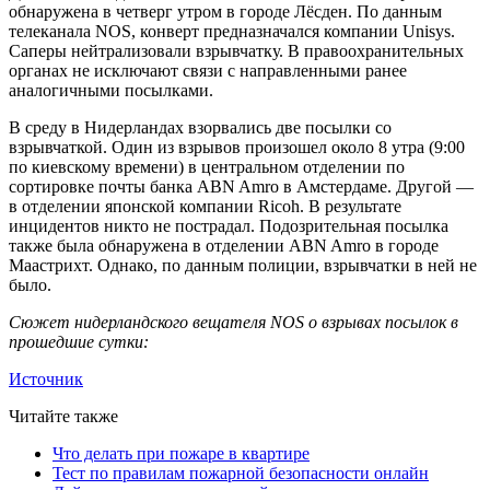
обнаружена в четверг утром в городе Лёсден. По данным
телеканала NOS, конверт предназначался компании Unisys.
Саперы нейтрализовали взрывчатку. В правоохранительных
органах не исключают связи с направленными ранее
аналогичными посылками.
В среду в Нидерландах взорвались две посылки со
взрывчаткой. Один из взрывов произошел около 8 утра (9:00
по киевскому времени) в центральном отделении по
сортировке почты банка ABN Amro в Амстердаме. Другой —
в отделении японской компании Ricoh. В результате
инцидентов никто не пострадал. Подозрительная посылка
также была обнаружена в отделении ABN Amro в городе
Маастрихт. Однако, по данным полиции, взрывчатки в ней не
было.
Сюжет нидерландского вещателя NOS о взрывах посылок в
прошедшие сутки:
Источник
Читайте также
Что делать при пожаре в квартире
Тест по правилам пожарной безопасности онлайн