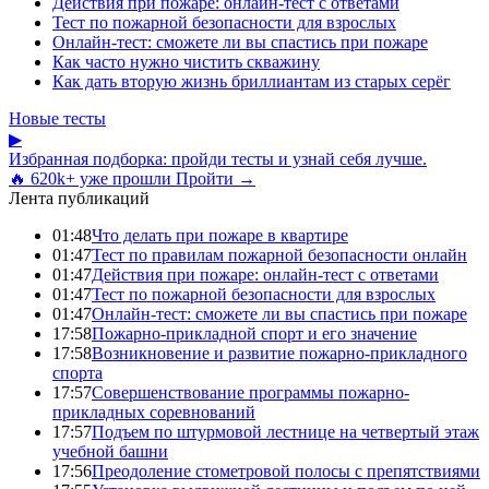
Действия при пожаре: онлайн-тест с ответами
Тест по пожарной безопасности для взрослых
Онлайн-тест: сможете ли вы спастись при пожаре
Как часто нужно чистить скважину
Как дать вторую жизнь бриллиантам из старых серёг
Новые тесты
▶
Избранная подборка: пройди тесты и узнай себя лучше.
🔥 620k+ уже прошли
Пройти →
Лента публикаций
01:48
Что делать при пожаре в квартире
01:47
Тест по правилам пожарной безопасности онлайн
01:47
Действия при пожаре: онлайн-тест с ответами
01:47
Тест по пожарной безопасности для взрослых
01:47
Онлайн-тест: сможете ли вы спастись при пожаре
17:58
Пожарно-прикладной спорт и его значение
17:58
Возникновение и развитие пожарно-прикладного
спорта
17:57
Совершенствование программы пожарно-
прикладных соревнований
17:57
Подъем по штурмовой лестнице на четвертый этаж
учебной башни
17:56
Преодоление стометровой полосы с препятствиями