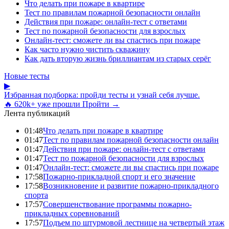
Что делать при пожаре в квартире
Тест по правилам пожарной безопасности онлайн
Действия при пожаре: онлайн-тест с ответами
Тест по пожарной безопасности для взрослых
Онлайн-тест: сможете ли вы спастись при пожаре
Как часто нужно чистить скважину
Как дать вторую жизнь бриллиантам из старых серёг
Новые тесты
▶
Избранная подборка: пройди тесты и узнай себя лучше.
🔥 620k+ уже прошли
Пройти →
Лента публикаций
01:48
Что делать при пожаре в квартире
01:47
Тест по правилам пожарной безопасности онлайн
01:47
Действия при пожаре: онлайн-тест с ответами
01:47
Тест по пожарной безопасности для взрослых
01:47
Онлайн-тест: сможете ли вы спастись при пожаре
17:58
Пожарно-прикладной спорт и его значение
17:58
Возникновение и развитие пожарно-прикладного
спорта
17:57
Совершенствование программы пожарно-
прикладных соревнований
17:57
Подъем по штурмовой лестнице на четвертый этаж