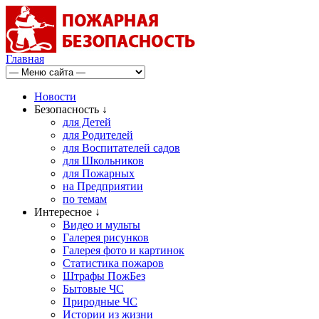
Главная
Новости
Безопасность ↓
для Детей
для Родителей
для Воспитателей садов
для Школьников
для Пожарных
на Предприятии
по темам
Интересное ↓
Видео и мульты
Галерея рисунков
Галерея фото и картинок
Статистика пожаров
Штрафы ПожБез
Бытовые ЧС
Природные ЧС
Истории из жизни