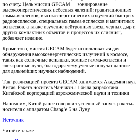
по счету. Цель миссии GECAM — зондирование
высокоэнергетических небесных явлений: гравитационных
гамма-всплесков, высокоэнергетических излучений быстрых
радиовсплесков, специальных гамма-всплесков и магнитных
всплесков, а также изучение нейтронных звезд, черных дыр и
других компактных объектов и процессов их слияния”, —
добавляет издание.
Кроме того, миссия GECAM будет использоваться для
обнаружения высокоэнергетических излучений в космосе,
таких как солнечные вспышки, земные гамма-всплески и
электронные лучи, благодаря чему ученые получат данные
для дальнейших научных наблюдений.
Так, реализацией проекта GECAM занимается Академия наук
Китая. Ракета-носитель Чанчжэн-11 была разработана
Китайской корпорацией аэрокосмической науки и техники.
Напомним, Китай ранее совершил успешный запуск ракеты-
носителя с аппаратом Chang’e-5 на Луну.
Источник
Читайте также