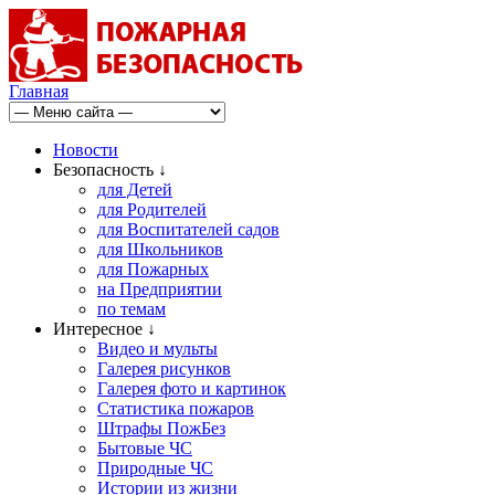
Главная
Новости
Безопасность ↓
для Детей
для Родителей
для Воспитателей садов
для Школьников
для Пожарных
на Предприятии
по темам
Интересное ↓
Видео и мульты
Галерея рисунков
Галерея фото и картинок
Статистика пожаров
Штрафы ПожБез
Бытовые ЧС
Природные ЧС
Истории из жизни