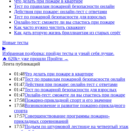
Что делать при пожаре в квартире
Тест по правилам пожарной безопасности онлайн
Действия при пожаре: онлайн-тест с ответами
Тест по пожарной безопасности для взрослых
Онлайн-тест: сможете ли вы спастись при пожаре
Как часто нужно чистить скважину
Как дать вторую жизнь бриллиантам из старых серёг
Новые тесты
▶
Избранная подборка: пройди тесты и узнай себя лучше.
🔥 620k+ уже прошли
Пройти →
Лента публикаций
01:48
Что делать при пожаре в квартире
01:47
Тест по правилам пожарной безопасности онлайн
01:47
Действия при пожаре: онлайн-тест с ответами
01:47
Тест по пожарной безопасности для взрослых
01:47
Онлайн-тест: сможете ли вы спастись при пожаре
17:58
Пожарно-прикладной спорт и его значение
17:58
Возникновение и развитие пожарно-прикладного
спорта
17:57
Совершенствование программы пожарно-
прикладных соревнований
17:57
Подъем по штурмовой лестнице на четвертый этаж