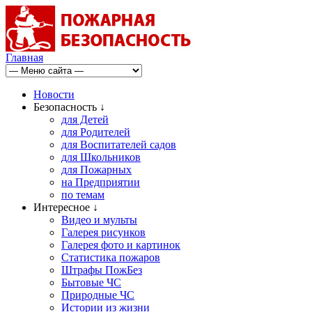
Главная
Новости
Безопасность ↓
для Детей
для Родителей
для Воспитателей садов
для Школьников
для Пожарных
на Предприятии
по темам
Интересное ↓
Видео и мульты
Галерея рисунков
Галерея фото и картинок
Статистика пожаров
Штрафы ПожБез
Бытовые ЧС
Природные ЧС
Истории из жизни