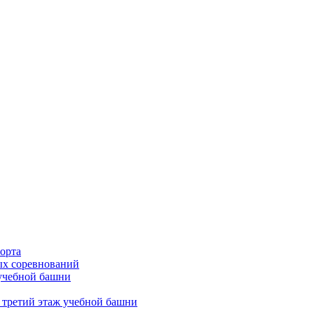
орта
х соревнований
 учебной башни
 третий этаж учебной башни