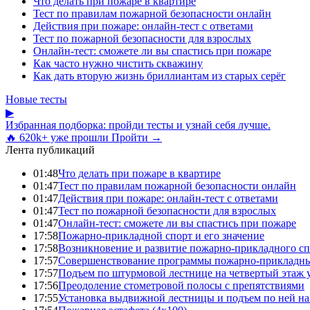
Что делать при пожаре в квартире
Тест по правилам пожарной безопасности онлайн
Действия при пожаре: онлайн-тест с ответами
Тест по пожарной безопасности для взрослых
Онлайн-тест: сможете ли вы спастись при пожаре
Как часто нужно чистить скважину
Как дать вторую жизнь бриллиантам из старых серёг
Новые тесты
▶
Избранная подборка: пройди тесты и узнай себя лучше.
🔥 620k+ уже прошли
Пройти →
Лента публикаций
01:48
Что делать при пожаре в квартире
01:47
Тест по правилам пожарной безопасности онлайн
01:47
Действия при пожаре: онлайн-тест с ответами
01:47
Тест по пожарной безопасности для взрослых
01:47
Онлайн-тест: сможете ли вы спастись при пожаре
17:58
Пожарно-прикладной спорт и его значение
17:58
Возникновение и развитие пожарно-прикладного сп
17:57
Совершенствование программы пожарно-прикладны
17:57
Подъем по штурмовой лестнице на четвертый этаж
17:56
Преодоление стометровой полосы с препятствиями
17:55
Установка выдвижной лестницы и подъем по ней на