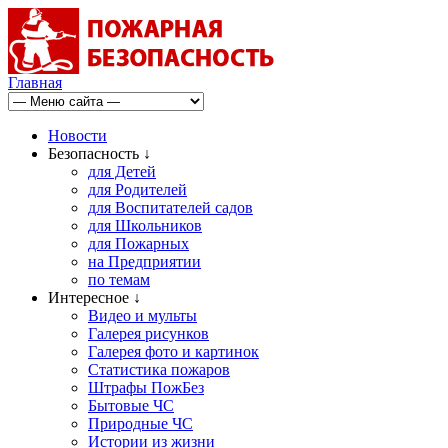
Главная
Новости
Безопасность ↓
для Детей
для Родителей
для Воспитателей садов
для Школьников
для Пожарных
на Предприятии
по темам
Интересное ↓
Видео и мульты
Галерея рисунков
Галерея фото и картинок
Статистика пожаров
Штрафы ПожБез
Бытовые ЧС
Природные ЧС
Истории из жизни