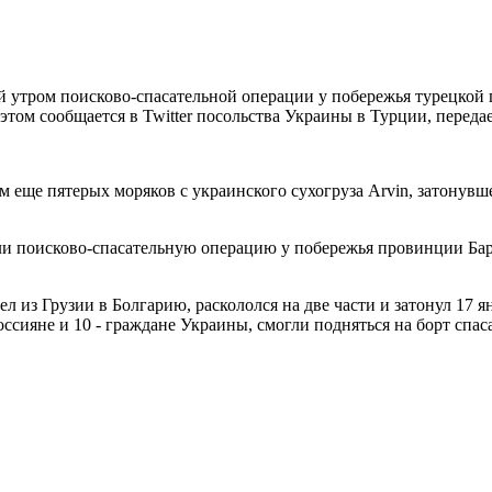
 утром поисково-спасательной операции у побережья турецкой 
этом сообщается в Twitter посольства Украины в Турции, переда
м еще пятерых моряков с украинского сухогруза Arvin, затонувш
и поисково-спасательную операцию у побережья провинции Барт
 из Грузии в Болгарию, раскололся на две части и затонул 17 ян
россияне и 10 - граждане Украины, смогли подняться на борт сп