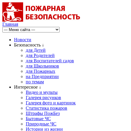
Главная
Новости
Безопасность ↓
для Детей
для Родителей
для Воспитателей садов
для Школьников
для Пожарных
на Предприятии
по темам
Интересное ↓
Видео и мульты
Галерея рисунков
Галерея фото и картинок
Статистика пожаров
Штрафы ПожБез
Бытовые ЧС
Природные ЧС
Истории из жизни