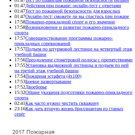
01:47
Тест по правилам пожарной безопасности онлайн
01:47
Действия при пожаре: онлайн-тест с ответами
01:47
Тест по пожарной безопасности для взрослых
01:47
Онлайн-тест: сможете ли вы спастись при пожаре
17:58
Пожарно-прикладной спорт и его значение
17:58
Возникновение и развитие пожарно-прикладного
спорта
17:57
Совершенствование программы пожарно-
прикладных соревнований
17:57
Подъем по штурмовой лестнице на четвертый этаж
учебной башни
17:56
Преодоление стометровой полосы с препятствиями
17:55
Установка выдвижной лестницы и подъем по ней
на третий этаж учебной башни
17:54
Пожарная эстафета (4x100)
17:53
Боевое развертывание
17:52
Двоеборье
15:32
Общие указания подготовки пожарно-прикладного
спорта
02:41
Как часто нужно чистить скважину
23:16
Как дать вторую жизнь бриллиантам из старых
серёг