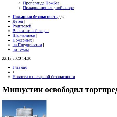
Пропаганда ПожБез
Пожарно-прикладной спорт
Пожарная безопасность
для:
Детей
|
Родителей
|
Воспитателей садов
|
Школьников
|
Пожарных
|
на Предприятии
|
по темам
22.12.2020 14:30
Главная
>
Новости о пожарной безопасности
Мишустин освободил торгпреда