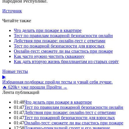
Народной Республике.
Источник
Читайте также
Что делать при пожаре в квартире
Тест по правилам пожарной безопасности онлайн
Действия при пожаре: онлайн-тест с ответами
Тест по пожарной безопасности для взрослых
Онлайн-тест: сможете ли вы спастись при пожаре
Как часто нужно чистить скважину
Как дать вторую жизнь бриллиантам из старых серёг
Новые тесты
▶
Избранная подборка: пройди тесты и узнай себя лучше.
🔥 620k+ уже прошли
Пройти →
Лента публикаций
01:48
Что делать при пожаре в квартире
01:47
Тест по правилам пожарной безопасности онлайн
01:47
Действия при пожаре: онлайн-тест с ответами
01:47
Тест по пожарной безопасности для взрослых
01:47
Онлайн-тест: сможете ли вы спастись при пожаре
17:58
Пожарно-прикладной спорт и его значение