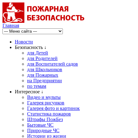
Главная
Новости
Безопасность ↓
для Детей
для Родителей
для Воспитателей садов
для Школьников
для Пожарных
на Предприятии
по темам
Интересное ↓
Видео и мульты
Галерея рисунков
Галерея фото и картинок
Статистика пожаров
Штрафы ПожБез
Бытовые ЧС
Природные ЧС
Истории из жизни