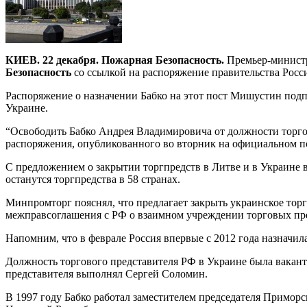
КИЕВ. 22 декабря. Пожарная Безопасность.
Премьер-министр
Безопасность
со ссылкой на распоряжение правительства Росс
Распоряжение о назначении Бабко на этот пост Мишустин подпи
Украине.
“Освободить Бабко Андрея Владимировича от должности торгов
распоряжения, опубликованного во вторник на официальном п
С предложением о закрытии торгпредств в Литве и в Украине 
останутся торгпредства в 58 странах.
Минпромторг пояснял, что предлагает закрыть украинское тор
межправсоглашения с РФ о взаимном учреждении торговых пре
Напомним, что в феврале Россия впервые с 2012 года назначила
Должность торгового представителя РФ в Украине была вакант
представителя выполнял Сергей Соломин.
В 1997 году Бабко работал заместителем председателя Примор