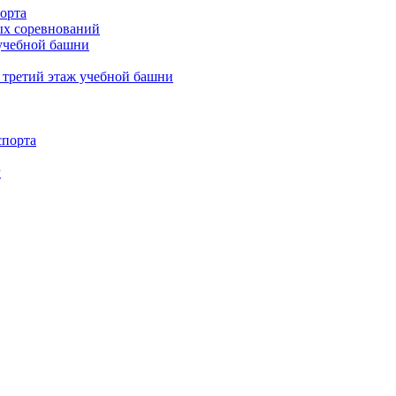
орта
х соревнований
 учебной башни
 третий этаж учебной башни
спорта
г