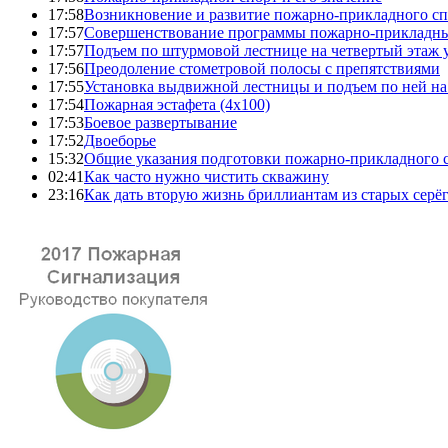
17:58
Возникновение и развитие пожарно-прикладного сп
17:57
Совершенствование программы пожарно-прикладны
17:57
Подъем по штурмовой лестнице на четвертый этаж
17:56
Преодоление стометровой полосы с препятствиями
17:55
Установка выдвижной лестницы и подъем по ней на
17:54
Пожарная эстафета (4x100)
17:53
Боевое развертывание
17:52
Двоеборье
15:32
Общие указания подготовки пожарно-прикладного 
02:41
Как часто нужно чистить скважину
23:16
Как дать вторую жизнь бриллиантам из старых серё