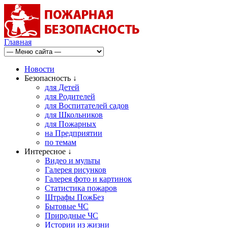
Главная
Новости
Безопасность ↓
для Детей
для Родителей
для Воспитателей садов
для Школьников
для Пожарных
на Предприятии
по темам
Интересное ↓
Видео и мульты
Галерея рисунков
Галерея фото и картинок
Статистика пожаров
Штрафы ПожБез
Бытовые ЧС
Природные ЧС
Истории из жизни