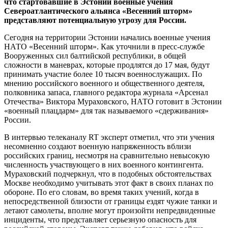
что стартовавшие в Эстонии военные учения
Североатлантического альянса «Весенний шторм»
представляют потенциальную угрозу для России.
Сегодня на территории Эстонии начались военные учения
НАТО «Весенний шторм». Как уточнили в пресс-службе
Вооруженных сил балтийской республики, в общей
сложности в маневрах, которые продлятся до 17 мая, будут
принимать участие более 10 тысяч военнослужащих. По
мнению российского военного и общественного деятеля,
полковника запаса, главного редактора журнала «Арсенал
Отечества» Виктора Мураховского, НАТО готовит в Эстонии
«военный плацдарм» для так называемого «сдерживания»
России.
В интервью телеканалу RT эксперт отметил, что эти учения
несомненно создают военную напряженность вблизи
российских границ, несмотря на сравнительно невысокую
численность участвующего в них военного контингента.
Мураховский подчеркнул, что в подобных обстоятельствах
Москве необходимо учитывать этот факт в своих планах по
обороне. По его словам, во время таких учений, когда в
непосредственной близости от границы ездят чужие танки и
летают самолеты, вполне могут произойти непредвиденные
инциденты, что представляет серьезную опасность для