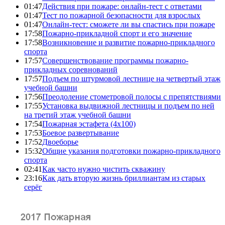
01:47
Действия при пожаре: онлайн-тест с ответами
01:47
Тест по пожарной безопасности для взрослых
01:47
Онлайн-тест: сможете ли вы спастись при пожаре
17:58
Пожарно-прикладной спорт и его значение
17:58
Возникновение и развитие пожарно-прикладного
спорта
17:57
Совершенствование программы пожарно-
прикладных соревнований
17:57
Подъем по штурмовой лестнице на четвертый этаж
учебной башни
17:56
Преодоление стометровой полосы с препятствиями
17:55
Установка выдвижной лестницы и подъем по ней
на третий этаж учебной башни
17:54
Пожарная эстафета (4x100)
17:53
Боевое развертывание
17:52
Двоеборье
15:32
Общие указания подготовки пожарно-прикладного
спорта
02:41
Как часто нужно чистить скважину
23:16
Как дать вторую жизнь бриллиантам из старых
серёг