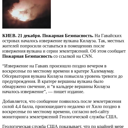
КИЕВ. 21 декабря. Пожарная Безопасность.
На Гавайских
островах началось извержение вулкана Килауэа. Так, местных
жителей попросили оставаться в помещениях после
извержения вулкана и серии землетрясений. Об этом сообщает
Пожарная Безопасность
со ссылкой на CNN.
“Извержение на Гаваях произошло поздно вечером в
воскресенье по местному времени в кратере Халемаумау.
Обсерватория вулкана Килауэа повысила уровень тревоги до
предупреждения. В кратере вершины вулкана было
обнаружено свечение, и “в кальдере вершины Килауэа
началось извержение”, — пишет издание.
Добавляется, что сообщение появилось после землетрясения
силой 4,4 балла, произошедшего недалеко от Хило поздно в
воскресенье по местному времени, согласно веб-сайту
мониторинга землетрясений Геологической службы США.
Геологическая служба США показывает, что по крайней мере