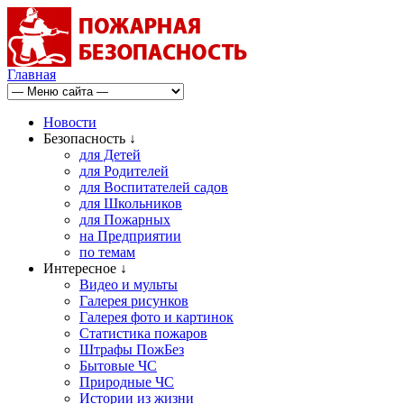
Главная
Новости
Безопасность ↓
для Детей
для Родителей
для Воспитателей садов
для Школьников
для Пожарных
на Предприятии
по темам
Интересное ↓
Видео и мульты
Галерея рисунков
Галерея фото и картинок
Статистика пожаров
Штрафы ПожБез
Бытовые ЧС
Природные ЧС
Истории из жизни