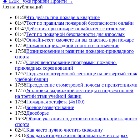
🔥 620k+ уже прошли
Пройти →
Лента публикаций
01:48
Что делать при пожаре в квартире
01:47
Тест по правилам пожарной безопасности онлайн
01:47
Действия при пожаре: онлайн-тест с ответами
01:47
Тест по пожарной безопасности для взрослых
01:47
Онлайн-тест: сможете ли вы спастись при пожаре
17:58
Пожарно-прикладной спорт и его значение
17:58
Возникновение и развитие пожарно-прикладного
спорта
17:57
Совершенствование программы пожарно-
прикладных соревнований
17:57
Подъем по штурмовой лестнице на четвертый этаж
учебной башни
17:56
Преодоление стометровой полосы с препятствиями
17:55
Установка выдвижной лестницы и подъем по ней
на третий этаж учебной башни
17:54
Пожарная эстафета (4x100)
17:53
Боевое развертывание
17:52
Двоеборье
15:32
Общие указания подготовки пожарно-прикладного
спорта
02:41
Как часто нужно чистить скважину
23:16
Как дать вторую жизнь бриллиантам из старых