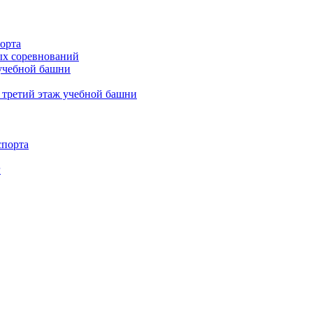
орта
х соревнований
 учебной башни
 третий этаж учебной башни
спорта
г