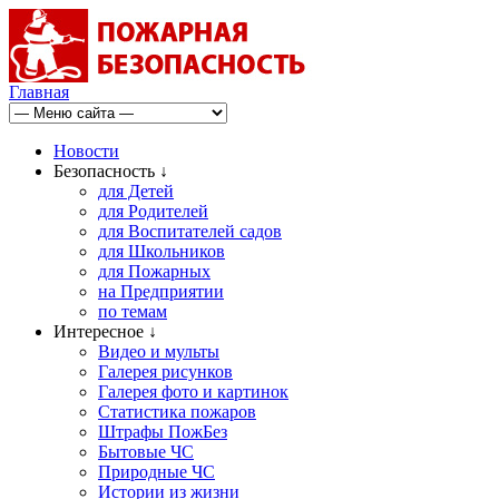
Главная
Новости
Безопасность ↓
для Детей
для Родителей
для Воспитателей садов
для Школьников
для Пожарных
на Предприятии
по темам
Интересное ↓
Видео и мульты
Галерея рисунков
Галерея фото и картинок
Статистика пожаров
Штрафы ПожБез
Бытовые ЧС
Природные ЧС
Истории из жизни