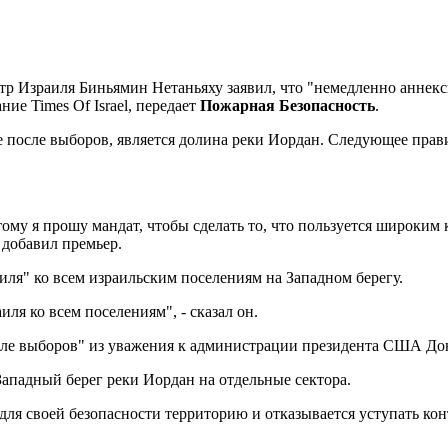
р Израиля Биньямин Нетаньяху заявил, что "немедленно аннек
ие Times Of Israel, передает
Пожарная Безопасность
.
е после выборов, является долина реки Иордан. Следующее прав
тому я прошу мандат, чтобы сделать то, что пользуется широким
- добавил премьер.
иля" ко всем израильским поселениям на Западном берегу.
ля ко всем поселениям", - сказал он.
осле выборов" из уважения к администрации президента США До
Западный берег реки Иордан на отдельные сектора.
ля своей безопасности территорию и отказывается уступать кон