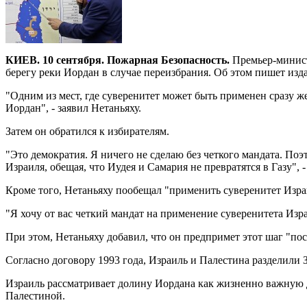
КИЕВ. 10 сентября. Пожарная Безопасность.
Премьер-минист
берегу реки Иордан в случае переизбрания. Об этом пишет издан
"Одним из мест, где суверенитет может быть применен сразу ж
Иордан", - заявил Нетаньяху.
Затем он обратился к избирателям.
"Это демократия. Я ничего не сделаю без четкого мандата. Поэ
Израиля, обещая, что Иудея и Самария не превратятся в Газу", 
Кроме того, Нетаньяху пообещал "применить суверенитет Изра
"Я хочу от вас четкий мандат на применение суверенитета Израи
При этом, Нетаньяху добавил, что он предпримет этот шаг "п
Согласно договору 1993 года, Израиль и Палестина разделили 
Израиль рассматривает долину Иордана как жизненно важную д
Палестиной.