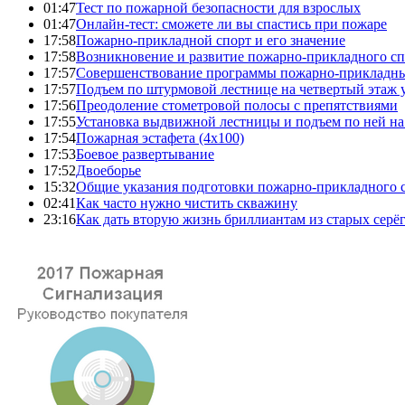
01:47
Тест по пожарной безопасности для взрослых
01:47
Онлайн-тест: сможете ли вы спастись при пожаре
17:58
Пожарно-прикладной спорт и его значение
17:58
Возникновение и развитие пожарно-прикладного сп
17:57
Совершенствование программы пожарно-прикладны
17:57
Подъем по штурмовой лестнице на четвертый этаж
17:56
Преодоление стометровой полосы с препятствиями
17:55
Установка выдвижной лестницы и подъем по ней на
17:54
Пожарная эстафета (4x100)
17:53
Боевое развертывание
17:52
Двоеборье
15:32
Общие указания подготовки пожарно-прикладного 
02:41
Как часто нужно чистить скважину
23:16
Как дать вторую жизнь бриллиантам из старых серё