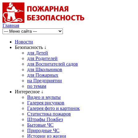
Главная
Новости
Безопасность ↓
для Детей
для Родителей
для Воспитателей садов
для Школьников
для Пожарных
на Предприятии
по темам
Интересное ↓
Видео и мульты
Галерея рисунков
Галерея фото и картинок
Статистика пожаров
Штрафы ПожБез
Бытовые ЧС
Природные ЧС
Истории из жизни