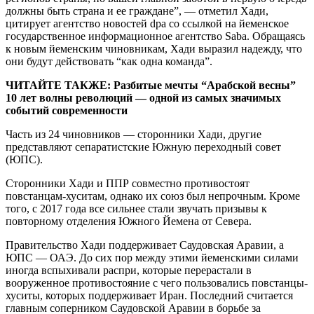
должны быть страна и ее граждане”, — отметил Хади,
цитирует агентство новостей dpa со ссылкой на йеменское
государственное информационное агентство Saba. Обращаясь
к новым йеменским чиновникам, Хади выразил надежду, что
они будут действовать “как одна команда”.
ЧИТАЙТЕ ТАКЖЕ: Разбитые мечты “Арабской весны”
10 лет волны революций — одной из самых значимых
событий современности
Часть из 24 чиновников — сторонники Хади, другие
представляют сепаратистские Южную переходный совет
(ЮПС).
Сторонники Хади и ППР совместно противостоят
повстанцам-хуситам, однако их союз был непрочным. Кроме
того, с 2017 года все сильнее стали звучать призывы к
повторному отделения Южного Йемена от Севера.
Правительство Хади поддерживает Саудовская Аравии, а
ЮПС — ОАЭ. До сих пор между этими йеменскими силами
иногда вспыхивали распри, которые перерастали в
вооруженное противостояние с чего пользовались повстанцы-
хуситы, которых поддерживает Иран. Последний считается
главным соперником Саудовской Аравии в борьбе за