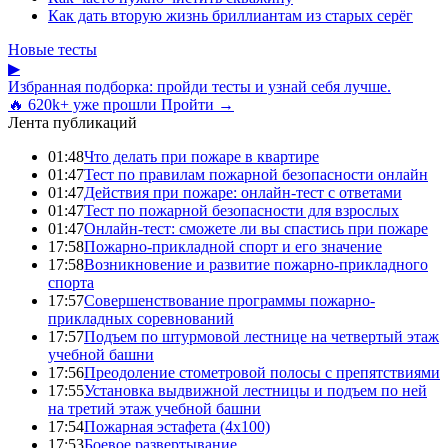
Как дать вторую жизнь бриллиантам из старых серёг
Новые тесты
▶
Избранная подборка: пройди тесты и узнай себя лучше.
🔥 620k+ уже прошли
Пройти →
Лента публикаций
01:48
Что делать при пожаре в квартире
01:47
Тест по правилам пожарной безопасности онлайн
01:47
Действия при пожаре: онлайн-тест с ответами
01:47
Тест по пожарной безопасности для взрослых
01:47
Онлайн-тест: сможете ли вы спастись при пожаре
17:58
Пожарно-прикладной спорт и его значение
17:58
Возникновение и развитие пожарно-прикладного
спорта
17:57
Совершенствование программы пожарно-
прикладных соревнований
17:57
Подъем по штурмовой лестнице на четвертый этаж
учебной башни
17:56
Преодоление стометровой полосы с препятствиями
17:55
Установка выдвижной лестницы и подъем по ней
на третий этаж учебной башни
17:54
Пожарная эстафета (4x100)
17:53
Боевое развертывание