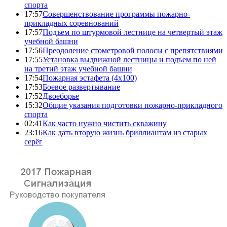
спорта
17:57
Совершенствование программы пожарно-
прикладных соревнований
17:57
Подъем по штурмовой лестнице на четвертый этаж
учебной башни
17:56
Преодоление стометровой полосы с препятствиями
17:55
Установка выдвижной лестницы и подъем по ней
на третий этаж учебной башни
17:54
Пожарная эстафета (4x100)
17:53
Боевое развертывание
17:52
Двоеборье
15:32
Общие указания подготовки пожарно-прикладного
спорта
02:41
Как часто нужно чистить скважину
23:16
Как дать вторую жизнь бриллиантам из старых
серёг