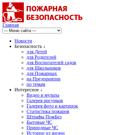
Главная
Новости
Безопасность ↓
для Детей
для Родителей
для Воспитателей садов
для Школьников
для Пожарных
на Предприятии
по темам
Интересное ↓
Видео и мульты
Галерея рисунков
Галерея фото и картинок
Статистика пожаров
Штрафы ПожБез
Бытовые ЧС
Природные ЧС
Истории из жизни