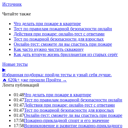
Источник
Читайте также
Что делать при пожаре в квартире
Тест по правилам пожарной безопасности онлайн
Действия при пожаре: онлайн-тест с ответами
Тест по пожарной безопасности для взрослых
Онлайн-тест: сможете ли вы спастись при пожаре
Как часто нужно чистить скважину
Как дать вторую жизнь бриллиантам из старых серёг
Новые тесты
▶
Избранная подборка: пройди тесты и узнай себя лучше.
🔥 620k+ уже прошли
Пройти →
Лента публикаций
01:48
Что делать при пожаре в квартире
01:47
Тест по правилам пожарной безопасности онлайн
01:47
Действия при пожаре: онлайн-тест с ответами
01:47
Тест по пожарной безопасности для взрослых
01:47
Онлайн-тест: сможете ли вы спастись при пожаре
17:58
Пожарно-прикладной спорт и его значение
17:58
Возникновение и развитие пожарно-прикладного