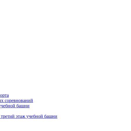
орта
х соревнований
 учебной башни
 третий этаж учебной башни