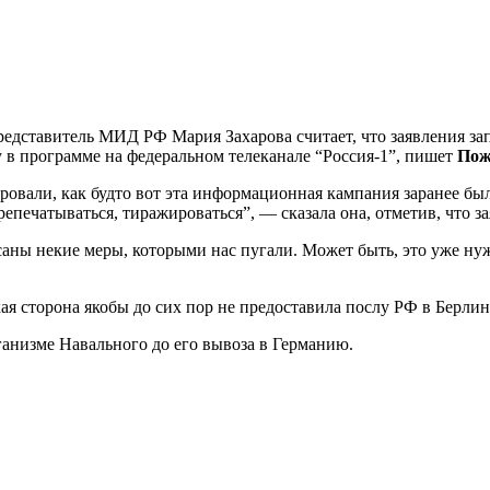
дставитель МИД РФ Мария Захарова считает, что заявления зап
у в программе на федеральном телеканале “Россия-1”, пишет
Пож
ровали, как будто вот эта информационная кампания заранее был
репечатываться, тиражироваться”, — сказала она, отметив, что з
исаны некие меры, которыми нас пугали. Может быть, это уже нуж
я сторона якобы до сих пор не предоставила послу РФ в Берли
ганизме Навального до его вывоза в Германию.