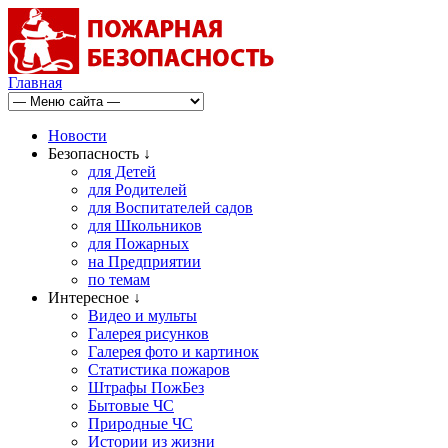
Главная
Новости
Безопасность ↓
для Детей
для Родителей
для Воспитателей садов
для Школьников
для Пожарных
на Предприятии
по темам
Интересное ↓
Видео и мульты
Галерея рисунков
Галерея фото и картинок
Статистика пожаров
Штрафы ПожБез
Бытовые ЧС
Природные ЧС
Истории из жизни