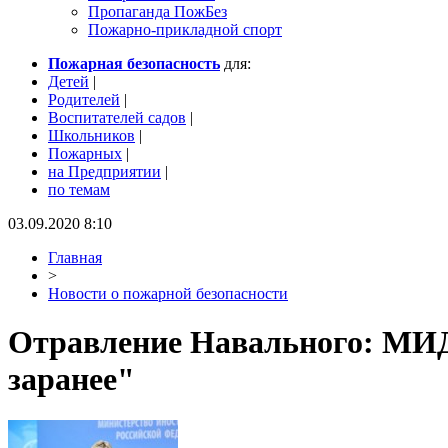
Пропаганда ПожБез
Пожарно-прикладной спорт
Пожарная безопасность
для:
Детей
|
Родителей
|
Воспитателей садов
|
Школьников
|
Пожарных
|
на Предприятии
|
по темам
03.09.2020 8:10
Главная
>
Новости о пожарной безопасности
Отравление Навального: МИД 
заранее"