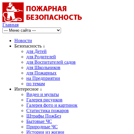
Главная
Новости
Безопасность ↓
для Детей
для Родителей
для Воспитателей садов
для Школьников
для Пожарных
на Предприятии
по темам
Интересное ↓
Видео и мульты
Галерея рисунков
Галерея фото и картинок
Статистика пожаров
Штрафы ПожБез
Бытовые ЧС
Природные ЧС
Истории из жизни