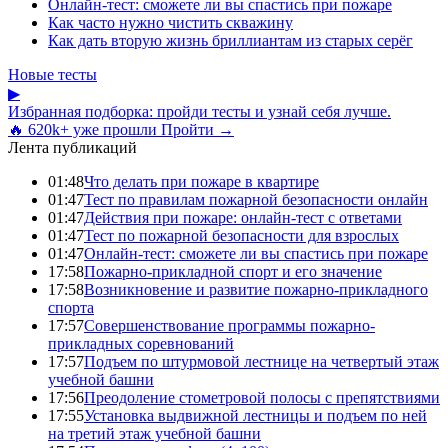
Онлайн-тест: сможете ли вы спастись при пожаре
Как часто нужно чистить скважину
Как дать вторую жизнь бриллиантам из старых серёг
Новые тесты
▶
Избранная подборка: пройди тесты и узнай себя лучше.
🔥 620k+ уже прошли
Пройти →
Лента публикаций
01:48
Что делать при пожаре в квартире
01:47
Тест по правилам пожарной безопасности онлайн
01:47
Действия при пожаре: онлайн-тест с ответами
01:47
Тест по пожарной безопасности для взрослых
01:47
Онлайн-тест: сможете ли вы спастись при пожаре
17:58
Пожарно-прикладной спорт и его значение
17:58
Возникновение и развитие пожарно-прикладного
спорта
17:57
Совершенствование программы пожарно-
прикладных соревнований
17:57
Подъем по штурмовой лестнице на четвертый этаж
учебной башни
17:56
Преодоление стометровой полосы с препятствиями
17:55
Установка выдвижной лестницы и подъем по ней
на третий этаж учебной башни