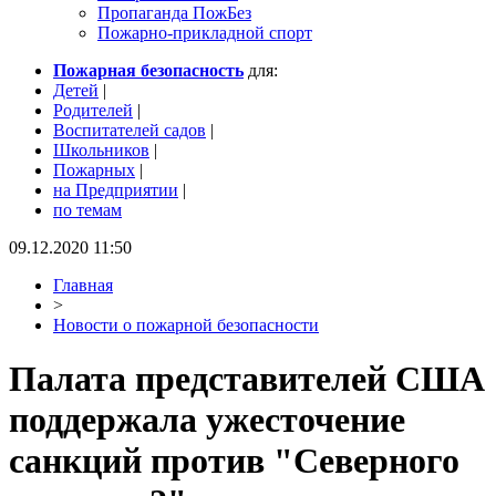
Пропаганда ПожБез
Пожарно-прикладной спорт
Пожарная безопасность
для:
Детей
|
Родителей
|
Воспитателей садов
|
Школьников
|
Пожарных
|
на Предприятии
|
по темам
09.12.2020 11:50
Главная
>
Новости о пожарной безопасности
Палата представителей США
поддержала ужесточение
санкций против "Северного