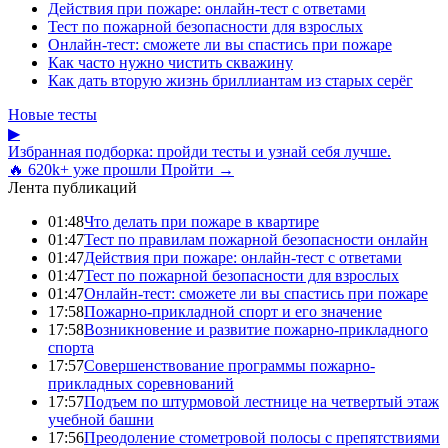
Действия при пожаре: онлайн-тест с ответами
Тест по пожарной безопасности для взрослых
Онлайн-тест: сможете ли вы спастись при пожаре
Как часто нужно чистить скважину
Как дать вторую жизнь бриллиантам из старых серёг
Новые тесты
▶
Избранная подборка: пройди тесты и узнай себя лучше.
🔥 620k+ уже прошли
Пройти →
Лента публикаций
01:48
Что делать при пожаре в квартире
01:47
Тест по правилам пожарной безопасности онлайн
01:47
Действия при пожаре: онлайн-тест с ответами
01:47
Тест по пожарной безопасности для взрослых
01:47
Онлайн-тест: сможете ли вы спастись при пожаре
17:58
Пожарно-прикладной спорт и его значение
17:58
Возникновение и развитие пожарно-прикладного
спорта
17:57
Совершенствование программы пожарно-
прикладных соревнований
17:57
Подъем по штурмовой лестнице на четвертый этаж
учебной башни
17:56
Преодоление стометровой полосы с препятствиями