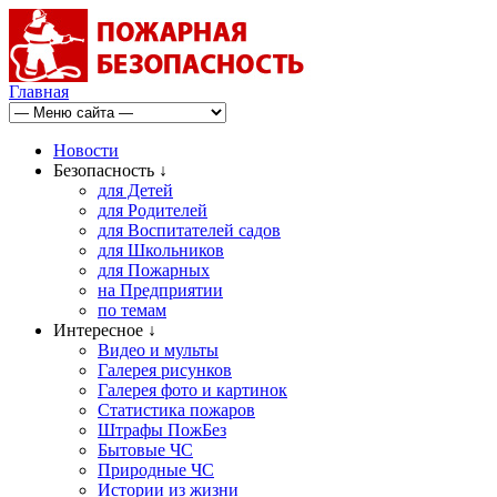
Главная
Новости
Безопасность ↓
для Детей
для Родителей
для Воспитателей садов
для Школьников
для Пожарных
на Предприятии
по темам
Интересное ↓
Видео и мульты
Галерея рисунков
Галерея фото и картинок
Статистика пожаров
Штрафы ПожБез
Бытовые ЧС
Природные ЧС
Истории из жизни